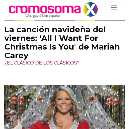
Toggle
navigat
La canción navideña del
viernes: 'All I Want For
Christmas Is You' de Mariah
Carey
¿EL CLÁSICO DE LOS CLÁSICOS?