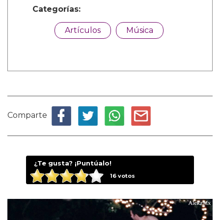
Categorías:
Artículos
Música
Comparte
¿Te gusta? ¡Puntúalo!
16
votos