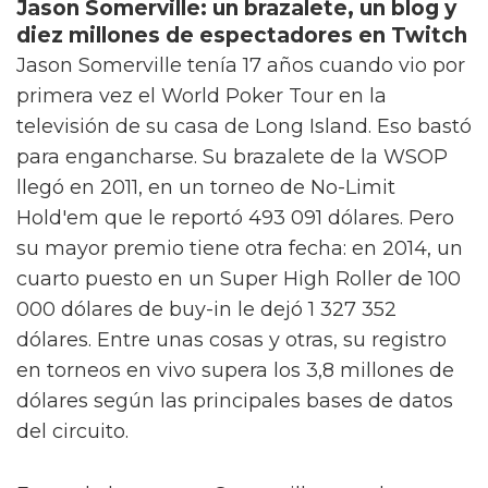
Jason Somerville: un brazalete, un blog y
diez millones de espectadores en Twitch
Jason Somerville tenía 17 años cuando vio por
primera vez el World Poker Tour en la
televisión de su casa de Long Island. Eso bastó
para engancharse. Su brazalete de la WSOP
llegó en 2011, en un torneo de No-Limit
Hold'em que le reportó 493 091 dólares. Pero
su mayor premio tiene otra fecha: en 2014, un
cuarto puesto en un Super High Roller de 100
000 dólares de buy-in le dejó 1 327 352
dólares. Entre unas cosas y otras, su registro
en torneos en vivo supera los 3,8 millones de
dólares según las principales bases de datos
del circuito.