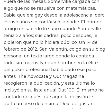
Fuera de las mesas, Somerville cargaba con
algo que no se resuelve con matemáticas.
Sabía que era gay desde la adolescencia, pero
estuvo años sin contárselo a nadie. El primer
amigo en saberlo lo supo cuando Somerville
tenía 22 años; sus padres, poco después, le
pidieron que no lo hiciera público. Un 14 de
febrero de 2012, San Valentín, colgó en su blog
personal un texto largo donde lo contaba
todo, sin rodeos. Ningún hombre en la élite
del póker profesional había dado ese paso
antes. The Advocate y Out Magazine
recogieron la publicación, y esta última lo
incluyó en su lista anual Out 100. Él mismo ha
contado después que aquella decisión le
quitó un peso de encima. Dejó de gastar