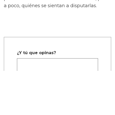
a poco, quiénes se sientan a disputarlas.
¿Y tú que opinas?