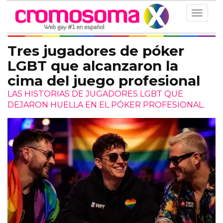
Toggle
navigat
Tres jugadores de póker
LGBT que alcanzaron la
cima del juego profesional
LAS HISTORIAS DE JUGADORES LGBT QUE
DEJARON HUELLA EN EL PÓKER PROFESIONAL.