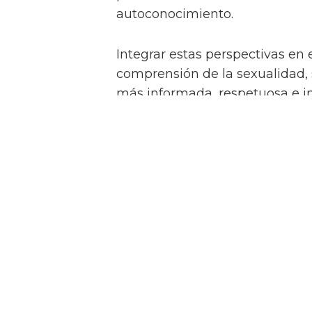
autoconocimiento.
Integrar estas perspectivas en 
comprensión de la sexualidad,
más informada, respetuosa e in
1 Comentarios
Miguel
Jul. 11, 2026, 8:02 a.m.
Cómo destruiría a una mujer 