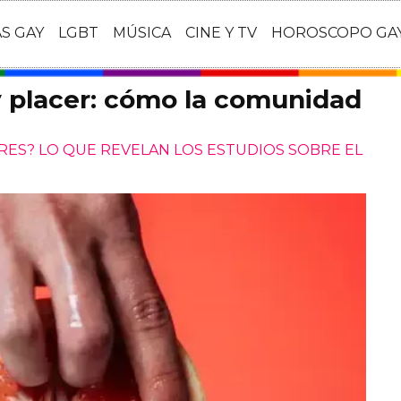
AS GAY
LGBT
MÚSICA
CINE Y TV
HOROSCOPO GA
y placer: cómo la comunidad
RES? LO QUE REVELAN LOS ESTUDIOS SOBRE EL