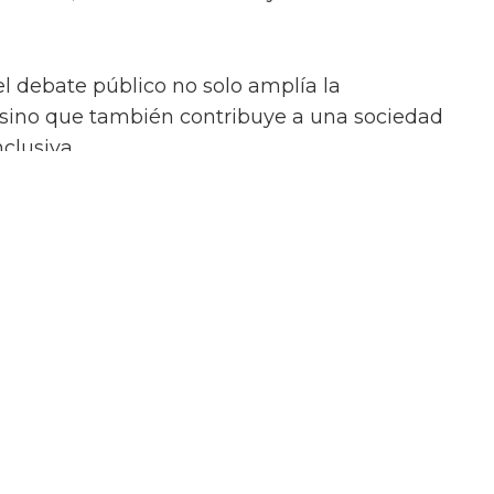
el debate público no solo amplía la
 sino que también contribuye a una sociedad
clusiva.
claro que si me lo veo