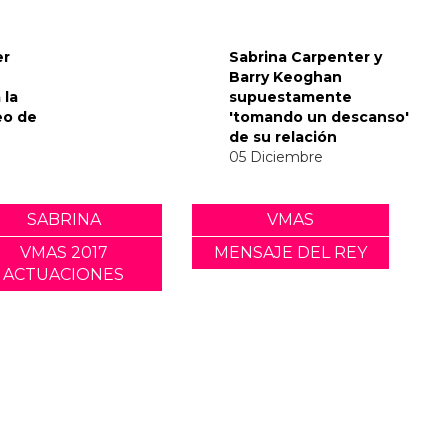
envía
nsaje
del Met
er
Sabrina Carpenter y
Barry Keoghan
 la
supuestamente
eo de
'tomando un descanso'
de su relación
05 Diciembre
SABRINA
VMAS
VMAS 2017
MENSAJE DEL REY
ACTUACIONES