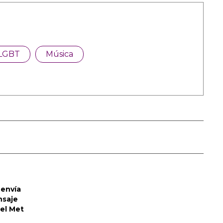
LGBT
Música