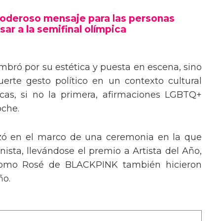
poderoso mensaje trans en la Gala del
poderoso mensaje para las personas
sar a la semifinal olímpica
mbró por su estética y puesta en escena, sino
erte gesto político en un contexto cultural
ocas, si no la primera, afirmaciones LGBTQ+
oche.
izó en el marco de una ceremonia en la que
ista, llevándose el premio a Artista del Año,
 como Rosé de BLACKPINK también hicieron
ño.