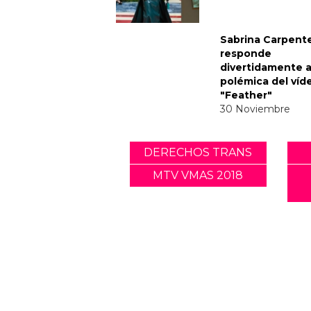
Noticias relacionadas
Tommy Dorfman 
un poderoso me
trans en la Gala 
05 Mayo
Sabrina Carpent
responde
divertidamente a
polémica del víd
"Feather"
30 Noviembre
DERECHOS TRANS
MTV VMAS 2018