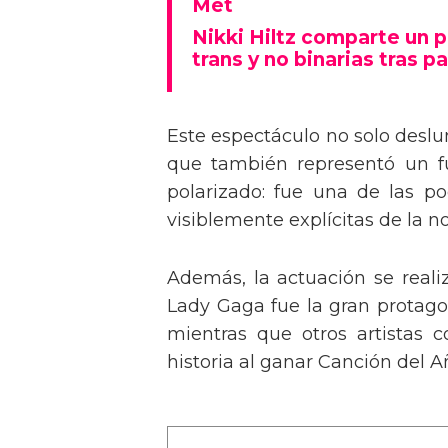
Tommy Dorfman envía un 
Met
Nikki Hiltz comparte un 
trans y no binarias tras pa
Este espectáculo no solo deslu
que también representó un fu
polarizado: fue una de las p
visiblemente explícitas de la n
Además, la actuación se real
Lady Gaga fue la gran protagon
mientras que otros artistas
historia al ganar Canción del A