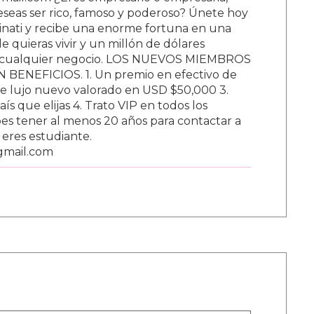
ail.com ¿Eres empresario o empresaria,
Deseas ser rico, famoso y poderoso? Únete hoy
nati y recibe una enorme fortuna en una
 quieras vivir y un millón de dólares
ar cualquier negocio. LOS NUEVOS MIEMBROS
BENEFICIOS. 1. Un premio en efectivo de
e lujo nuevo valorado en USD $50,000 3.
s que elijas 4. Trato VIP en todos los
s tener al menos 20 años para contactar a
i eres estudiante.
gmail.com