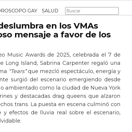
AS GAY
LGBT
MÚSICA
CINE Y TV
HOROSCOPO GA
 deslumbra en los VMAs
so mensaje a favor de los
eo Music Awards de 2025, celebrada el 7 de
e Long Island, Sabrina Carpenter regaló una
ema
“Tears”
que mezcló espectáculo, energía y
tante surgió del escenario emergiendo desde
ario ambientado como la ciudad de Nueva York
rines y destacadas drag queens que alzaron
echos trans. La puesta en escena culminó con
y efectos de lluvia real sobre el escenario,
vidable.