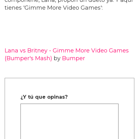
componerle, Lana, propón un dueto ya. Y aquí
tienes 'Gimme More Video Games':
Lana vs Britney - Gimme More Video Games
(Bumper's Mash)
by
Bumper
¿Y tú que opinas?