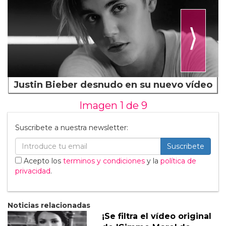
⟩
Justin Bieber desnudo en su nuevo vídeo
Imagen 1 de
9
Suscribete a nuestra newsletter:
Suscribete
Acepto los
terminos y condiciones
y la
política de
privacidad
.
Noticias relacionadas
¡Se filtra el vídeo original