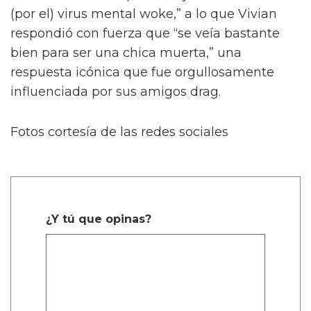
a Vivian dominando la pasarela, moviendo su
cabello y deslumbrando en el escenario. Uno
de los videos fue publicado en X por Oli
London, un comentarista de derecha, en un
intento por reunir a los conservadores contra
los jóvenes trans. Oli malgeneró a Vivian en
múltiples ocasiones, diciendo: “Hijo
transgénero de Elon Musk, Vivian Jenna
Wilson, muestra sus movimientos de danza
femeninos mientras mueve su cabello en un
club.”
“él” y es un terremoto madre de
magnitud 9 https://t.co/1d9VNY8jIE