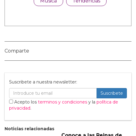
multitud es igualmente culpable, y siento que
la gente no está hablando de eso. Esa
multitud debería ser denunciada.”
Elon ha afirmado que su “hijo” fue “asesinado
(por el) virus mental woke,” a lo que Vivian
respondió con fuerza que “se veía bastante
bien para ser una chica muerta,” una
respuesta icónica que fue orgullosamente
influenciada por sus amigos drag.
Fotos cortesía de las redes sociales
¿Y tú que opinas?