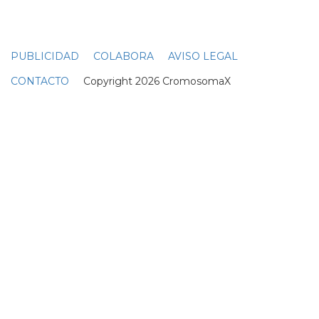
Suscribete a nuestra newsletter:
Suscribete
Acepto los
terminos y condiciones
y la
política de
privacidad
.
Noticias relacionadas
Conoce a las Reinas de
este año de Drag Race
Canada
20 Octubre