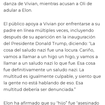
En otras fotos, Vivian se ve con Denali y en
una imagen grupal con Lydia B Kollins,
Cynthia Lee Fontaine, Jorgeous, Olivia Lux,
Phoenix y Crystal Envy, una estrella de la
Temporada 17.
También se pueden ver dos videos mostrando