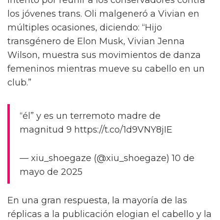
Bosco, así como con Jasmine Kennedie, una
estrella de la Temporada 14. Una de las
leyendas dice: “Una de las mejores noches de
mi vida,” acompañado de un emoji de
corazón, brillo y la bandera trans. Ella añade:
“Olvidé empacar mis buenos zapatos.”
Las fotos del finalista de 'RuPaul's
Drag Race' Pearl, desnudo
RuPaul gana su primer Emmy por
'RuPaul's Drag Race'