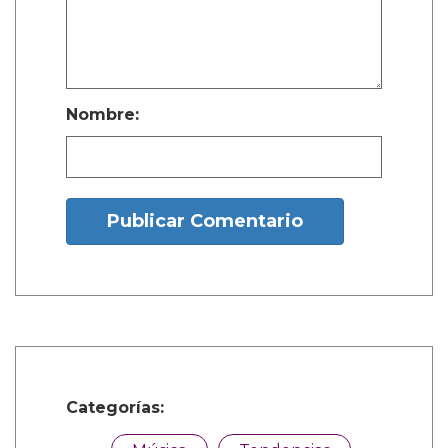
— xiu_shoegaze (@xiu_shoegaze) 10 de
mayo de 2025
En una gran respuesta, la mayoría de las
réplicas a la publicación elogian el cabello y la
danza de Vivian, mientras acusan a Oli de
adular a Elon.
El público apoya a Vivian por enfrentarse a su
padre en línea múltiples veces, incluyendo
después de su aparición en la inauguración
del Presidente Donald Trump, diciendo: “La
cosa del saludo nazi fue una locura. Cariño,
vamos a llamar a un higo un higo, y vamos a
llamar a un saludo nazi lo que fue. Esa cosa
fue definitivamente un saludo nazi. La