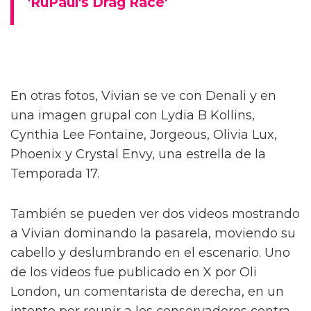
Vivian Wilson estuvo tras bambalinas con el
elenco de Rupaul’s Drag Race All Stars 10.
Según Pink News, Vivian compartió fotos del
evento en Threads, la competencia de Meta
contra la plataforma de su padre, X. Las fotos
la muestran durante el estreno y la proyección
de la nueva temporada el 8 de mayo en la
ciudad de Nueva York.
En las imágenes, Vivian, quien se identifica
como trans y recientemente celebró su quinto
aniversario desde que salió del clóset, se ve
con las competidoras trans Kerri Colby y