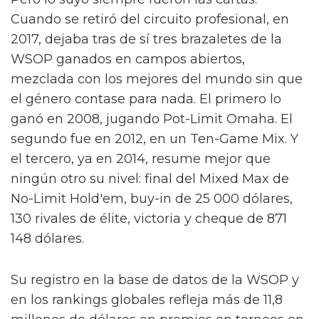
presencial: Vanessa Selbst, Jason Somerville y
Ryan Laplante. Estas son sus trayectorias.
Vanessa Selbst: tres brazaletes y el número
uno del mundo
Selbst llegó al póker por la vía académica. En
Yale estudió Derecho, presidió la Queer-
Straight Alliance del campus y descubrió que
tenía una facilidad natural para el cálculo de
probabilidades. Nunca escondió que era
lesbiana. En los torneos televisados exigía que
las cámaras enfocarsen a su novia en las
gradas, lo mismo que hacían con las esposas
de los demás jugadores.