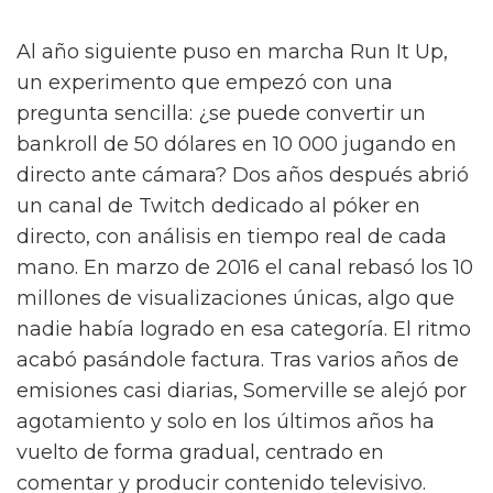
algo que no se resuelve con matemáticas.
Sabía que era gay desde la adolescencia, pero
estuvo años sin contárselo a nadie. El primer
amigo en saberlo lo supo cuando Somerville
tenía 22 años; sus padres, poco después, le
pidieron que no lo hiciera público. Un 14 de
febrero de 2012, San Valentín, colgó en su blog
personal un texto largo donde lo contaba
todo, sin rodeos. Ningún hombre en la élite
del póker profesional había dado ese paso
antes. The Advocate y Out Magazine
recogieron la publicación, y esta última lo
incluyó en su lista anual Out 100. Él mismo ha
contado después que aquella decisión le
quitó un peso de encima. Dejó de gastar
energía en disimular y pudo volcarla entera