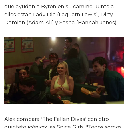
que ayudan a Byron en su camino. Junto a
ellos están Lady Die (Laquarn Lewis), Dirty
Damian (Adam Ali) y Sasha (Hannah Jones).
Alex compara 'The Fallen Divas' con otro
quinteto icónico: las Spice Girls. "Todos somos