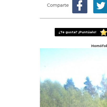
Comparte
¿Te gusta? ¡Puntúalo!
Homófob