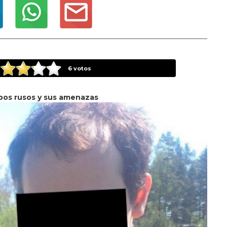
6
votos
os rusos y sus amenazas