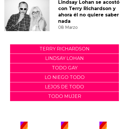
Lindsay Lohan se acostó
con Terry Richardson y
ahora él no quiere saber
nada
08 Marzo
TERRY RICHARDSON
LINDSAY LOHAN
TODO GAY
LO NIEGO TODO
LEJOS DE TODO
TODO MUJER