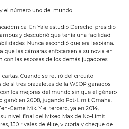
s y el número uno del mundo
a académica. En Yale estudió Derecho, presidió
 campus y descubrió que tenía una facilidad
abilidades. Nunca escondió que era lesbiana.
gía que las cámaras enfocarsen a su novia en
n con las esposas de los demás jugadores.
cartas. Cuando se retiró del circuito
as de sí tres brazaletes de la WSOP ganados
con los mejores del mundo sin que el género
 lo ganó en 2008, jugando Pot-Limit Omaha.
en-Game Mix. Y el tercero, ya en 2014,
u nivel: final del Mixed Max de No-Limit
s, 130 rivales de élite, victoria y cheque de