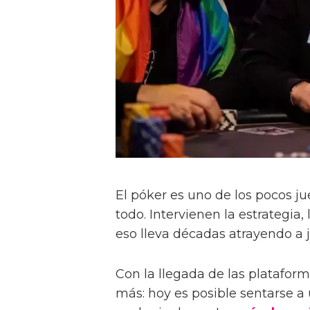
El póker es uno de los pocos j
todo. Intervienen la estrategia,
eso lleva décadas atrayendo a 
Con la llegada de las plataform
más: hoy es posible sentarse a