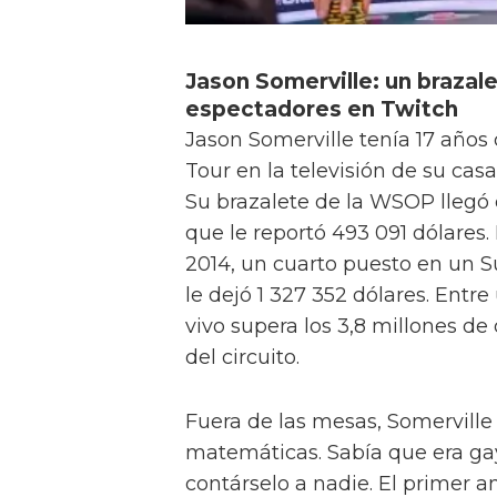
Jason Somerville: un brazale
espectadores en Twitch
Jason Somerville tenía 17 años
Tour en la televisión de su cas
Su brazalete de la WSOP llegó 
que le reportó 493 091 dólares.
2014, un cuarto puesto en un S
le dejó 1 327 352 dólares. Entre
vivo supera los 3,8 millones de
del circuito.
Fuera de las mesas, Somerville
matemáticas. Sabía que era gay
contárselo a nadie. El primer 