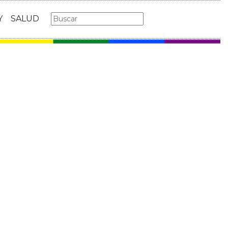
Y
SALUD