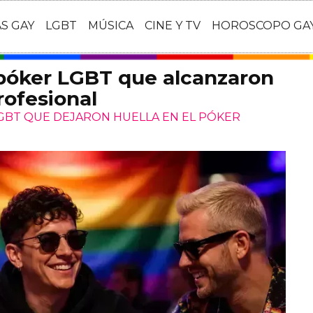
AS GAY
LGBT
MÚSICA
CINE Y TV
HOROSCOPO GA
 póker LGBT que alcanzaron
rofesional
LGBT QUE DEJARON HUELLA EN EL PÓKER