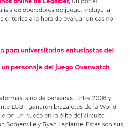
inos online de Legalbet
, un portal
lisis de operadores de juego, incluye la
 criterios a la hora de evaluar un casino
 para universitarios entusiastas del
 un personaje del juego Overwatch
taformas, sino de personas. Entre 2008 y
ente LGBT ganaron brazaletes de la World
ieron un hueco en la élite del circuito
on Somerville y Ryan Laplante. Estas son sus