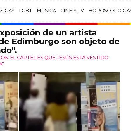
AS GAY
LGBT
MÚSICA
CINE Y TV
HOROSCOPO GA
exposición de un artista
 de Edimburgo son objeto de
do".
CON EL CARTEL ES QUE JESÚS ESTÁ VESTIDO
A"