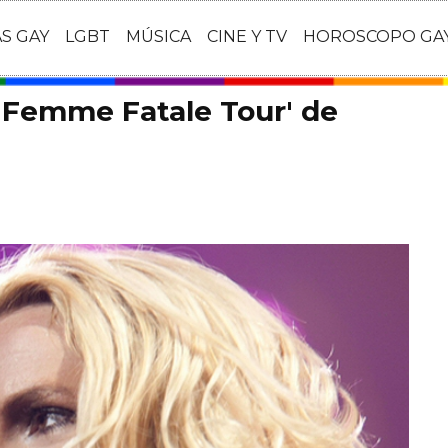
AS GAY
LGBT
MÚSICA
CINE Y TV
HOROSCOPO GA
 'Femme Fatale Tour' de