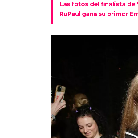
Las fotos del finalista de
RuPaul gana su primer Em