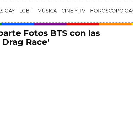
AS GAY
LGBT
MÚSICA
CINE Y TV
HOROSCOPO GA
arte Fotos BTS con las
s Drag Race'