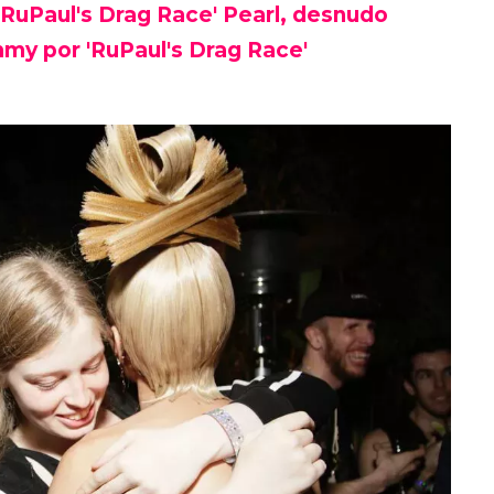
 'RuPaul's Drag Race' Pearl, desnudo
my por 'RuPaul's Drag Race'