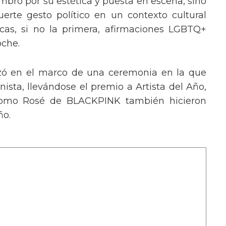
mbró por su estética y puesta en escena, sino
erte gesto político en un contexto cultural
ocas, si no la primera, afirmaciones LGBTQ+
oche.
izó en el marco de una ceremonia en la que
ista, llevándose el premio a Artista del Año,
 como Rosé de BLACKPINK también hicieron
ño.