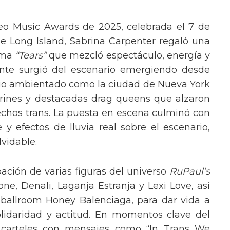
eo Music Awards de 2025, celebrada el 7 de
e Long Island, Sabrina Carpenter regaló una
ema
“Tears”
que mezcló espectáculo, energía y
tante surgió del escenario emergiendo desde
ario ambientado como la ciudad de Nueva York
rines y destacadas drag queens que alzaron
echos trans. La puesta en escena culminó con
y efectos de lluvia real sobre el escenario,
vidable.
pación de varias figuras del universo
RuPaul’s
, Denali, Laganja Estranja y Lexi Love, así
 ballroom Honey Balenciaga, para dar vida a
lidaridad y actitud. En momentos clave del
n carteles con mensajes como “In Trans We