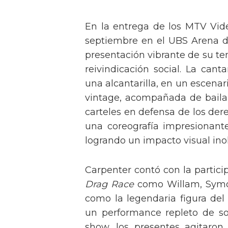
En la entrega de los MTV Vid
septiembre en el UBS Arena d
presentación vibrante de su t
reivindicación social. La can
una alcantarilla, en un escen
vintage, acompañada de baila
carteles en defensa de los der
una coreografía impresionante 
logrando un impacto visual inol
Carpenter contó con la partici
Drag Race
como Willam, Symone
como la legendaria figura del
un performance repleto de so
show, los presentes agitaro