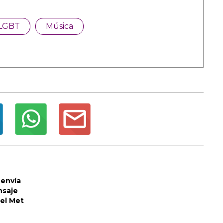
LGBT
Música
envía
nsaje
del Met