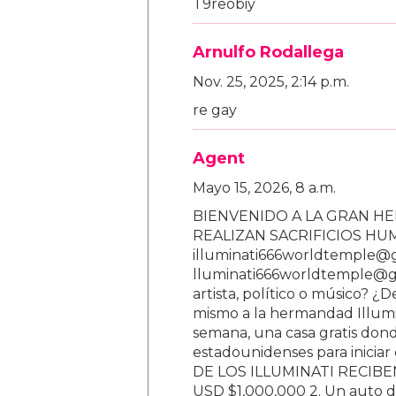
T9reobiy
Arnulfo Rodallega
Nov. 25, 2025, 2:14 p.m.
re gay
Agent
Mayo 15, 2026, 8 a.m.
BIENVENIDO A LA GRAN HE
REALIZAN SACRIFICIOS H
illuminati666worldtemple@
lluminati666worldtemple@gm
artista, político o músico? ¿
mismo a la hermandad Illumi
semana, una casa gratis donde
estadounidenses para inici
DE LOS ILLUMINATI RECIBEN 
USD $1,000,000 2. Un auto d