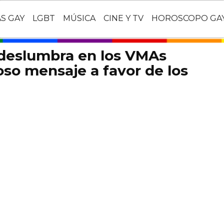
AS GAY
LGBT
MÚSICA
CINE Y TV
HOROSCOPO GA
 deslumbra en los VMAs
so mensaje a favor de los