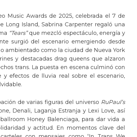
eo Music Awards de 2025, celebrada el 7 de
e Long Island, Sabrina Carpenter regaló una
ema
“Tears”
que mezcló espectáculo, energía y
tante surgió del escenario emergiendo desde
ario ambientado como la ciudad de Nueva York
rines y destacadas drag queens que alzaron
echos trans. La puesta en escena culminó con
y efectos de lluvia real sobre el escenario,
vidable.
pación de varias figuras del universo
RuPaul’s
, Denali, Laganja Estranja y Lexi Love, así
 ballroom Honey Balenciaga, para dar vida a
lidaridad y actitud. En momentos clave del
n carteles con mensajes como “In Trans We