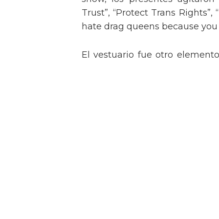
Trust”, “Protect Trans Rights”, 
hate drag queens because you can
El vestuario fue otro element
con un conjunto de flecos bril
look con sujetador bordado de
rememorando el icónico estil
legendaria.
Tommy Dorfman envía un 
Met
Nikki Hiltz comparte un 
trans y no binarias tras pa