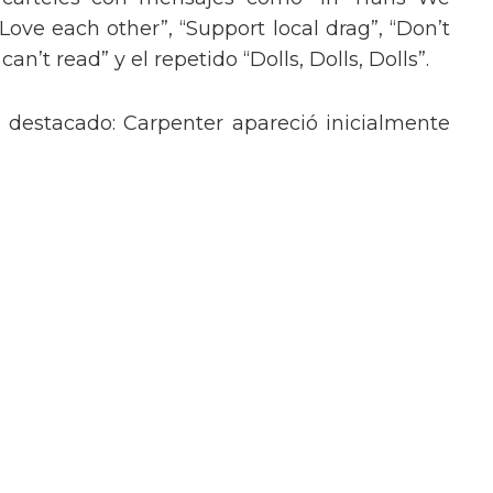
“Love each other”, “Support local drag”, “Don’t
’t read” y el repetido “Dolls, Dolls, Dolls”.
o destacado: Carpenter apareció inicialmente
lantes, y luego se transformó en un atrevido
 strass y pantalones cortos de lentejuelas,
o de Britney Spears en sus actuaciones más
poderoso mensaje trans en la Gala del
poderoso mensaje para las personas
sar a la semifinal olímpica