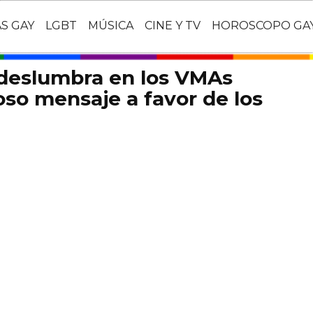
AS GAY
LGBT
MÚSICA
CINE Y TV
HOROSCOPO GA
 deslumbra en los VMAs
so mensaje a favor de los