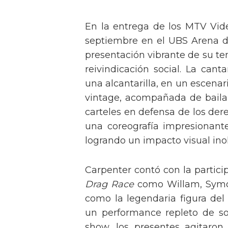
En la entrega de los MTV Vid
septiembre en el UBS Arena d
presentación vibrante de su t
reivindicación social. La can
una alcantarilla, en un escen
vintage, acompañada de baila
carteles en defensa de los der
una coreografía impresionante 
logrando un impacto visual inol
Carpenter contó con la partici
Drag Race
como Willam, Symone
como la legendaria figura del
un performance repleto de so
show, los presentes agitaro