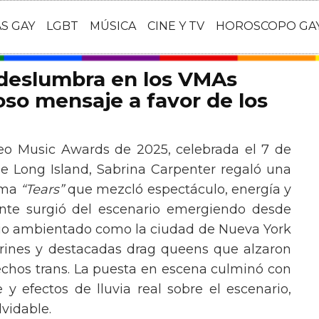
AS GAY
LGBT
MÚSICA
CINE Y TV
HOROSCOPO GA
 deslumbra en los VMAs
so mensaje a favor de los
eo Music Awards de 2025, celebrada el 7 de
e Long Island, Sabrina Carpenter regaló una
ema
“Tears”
que mezcló espectáculo, energía y
tante surgió del escenario emergiendo desde
ario ambientado como la ciudad de Nueva York
rines y destacadas drag queens que alzaron
echos trans. La puesta en escena culminó con
y efectos de lluvia real sobre el escenario,
vidable.