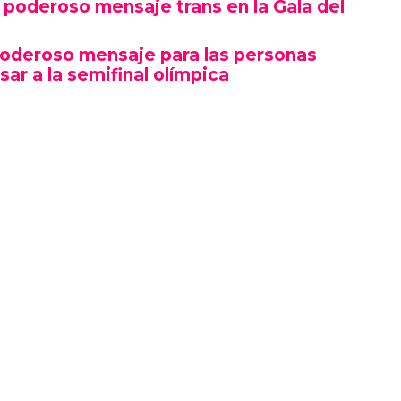
poderoso mensaje trans en la Gala del
poderoso mensaje para las personas
sar a la semifinal olímpica
mbró por su estética y puesta en escena, sino
erte gesto político en un contexto cultural
ocas, si no la primera, afirmaciones LGBTQ+
oche.
izó en el marco de una ceremonia en la que
ista, llevándose el premio a Artista del Año,
 como Rosé de BLACKPINK también hicieron
ño.