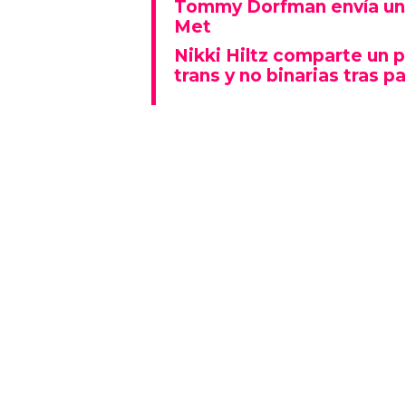
Tommy Dorfman envía un 
Met
Nikki Hiltz comparte un 
trans y no binarias tras pa
Este espectáculo no solo deslu
que también representó un fu
polarizado: fue una de las p
visiblemente explícitas de la n
Además, la actuación se real
Lady Gaga fue la gran protagon
mientras que otros artistas
historia al ganar Canción del A