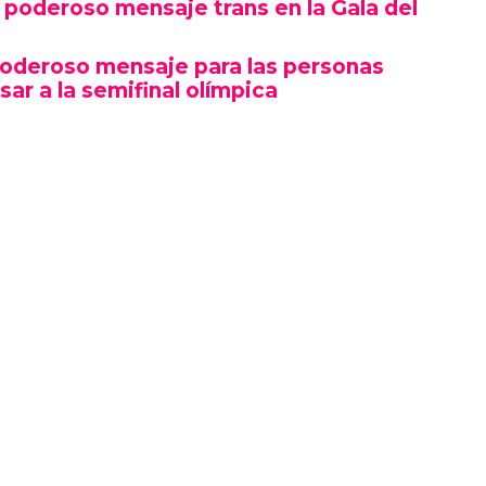
poderoso mensaje trans en la Gala del
poderoso mensaje para las personas
sar a la semifinal olímpica
mbró por su estética y puesta en escena, sino
erte gesto político en un contexto cultural
ocas, si no la primera, afirmaciones LGBTQ+
oche.
izó en el marco de una ceremonia en la que
ista, llevándose el premio a Artista del Año,
 como Rosé de BLACKPINK también hicieron
ño.