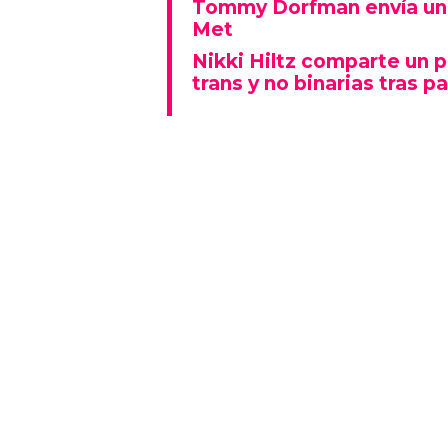
Tommy Dorfman envía un 
Met
Nikki Hiltz comparte un 
trans y no binarias tras pa
Este espectáculo no solo deslu
que también representó un fu
polarizado: fue una de las p
visiblemente explícitas de la n
Además, la actuación se real
Lady Gaga fue la gran protagon
mientras que otros artistas
historia al ganar Canción del A