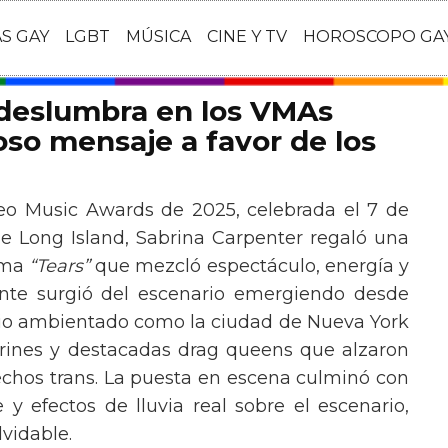
AS GAY
LGBT
MÚSICA
CINE Y TV
HOROSCOPO GA
 deslumbra en los VMAs
so mensaje a favor de los
eo Music Awards de 2025, celebrada el 7 de
e Long Island, Sabrina Carpenter regaló una
ema
“Tears”
que mezcló espectáculo, energía y
tante surgió del escenario emergiendo desde
ario ambientado como la ciudad de Nueva York
rines y destacadas drag queens que alzaron
echos trans. La puesta en escena culminó con
y efectos de lluvia real sobre el escenario,
vidable.