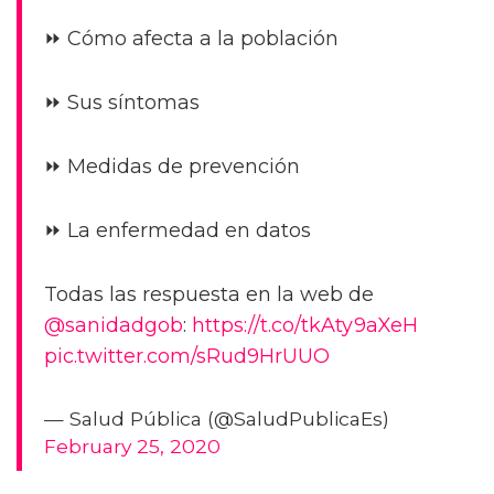
⏩ Cómo afecta a la población
⏩ Sus síntomas
⏩ Medidas de prevención
⏩ La enfermedad en datos
Todas las respuesta en la web de
@sanidadgob
:
https://t.co/tkAty9aXeH
pic.twitter.com/sRud9HrUUO
— Salud Pública (@SaludPublicaEs)
February 25, 2020