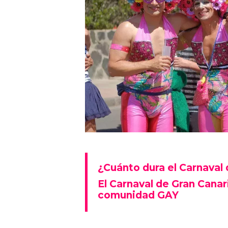
¿Cuánto dura el Carnaval 
El Carnaval de Gran Canari
comunidad GAY