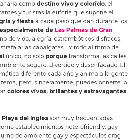
 Canaria como
destino vivo y colorido
, el
antes y turistas la euforia que supone el
gría y fiesta
a cada paso que dan durante los
, especialmente de
Las Palmas de Gran
eno de
vida, alegría, estrambóticos disfraces,
trafalarias cabalgatas… Y todo al ritmo de
al
único, no solo
porque
transforma las calles
u ambiente seguro, divertido y desenfadado
.
El
emática diferente cada año y anima a la gente
l tema, pero, sinceramente, puedes ponerte lo
con
colores vivos, brillantes y extravagantes
Playa del Inglés
son muy frecuentadas
s como establecimientos heterofriendly, gay
octurno de ambiente gay y espectáculos drag