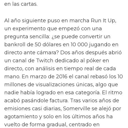
en las cartas.
Al año siguiente puso en marcha Run It Up,
un experimento que empezó con una
pregunta sencilla: ¿se puede convertir un
bankroll de 50 dólares en 10 000 jugando en
directo ante cámara? Dos años después abrió
un canal de Twitch dedicado al póker en
directo, con análisis en tiempo real de cada
mano. En marzo de 2016 el canal rebasó los 10
millones de visualizaciones únicas, algo que
nadie había logrado en esa categoría. El ritmo
acabó pasándole factura. Tras varios años de
emisiones casi diarias, Somerville se alejó por
agotamiento y solo en los últimos años ha
vuelto de forma gradual, centrado en