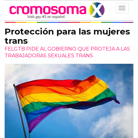
Toggle
navigat
Protección para las mujeres
trans
FELGTB PIDE AL GOBIERNO QUE PROTEJA A LAS
TRABAJADORAS SEXUALES TRANS