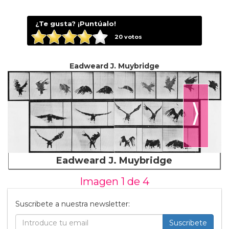
¿Te gusta? ¡Puntúalo!
20
votos
Eadweard J. Muybridge
⟩
Eadweard J. Muybridge
Imagen 1 de
4
Suscribete a nuestra newsletter:
Suscribete