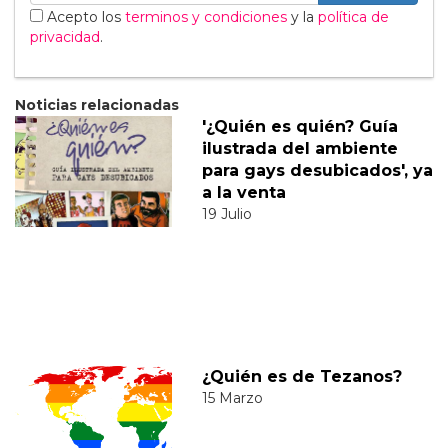
Acepto los
terminos y condiciones
y la
política de
privacidad
.
Noticias relacionadas
'¿Quién es quién? Guía
ilustrada del ambiente
para gays desubicados', ya
a la venta
19 Julio
¿Quién es de Tezanos?
15 Marzo