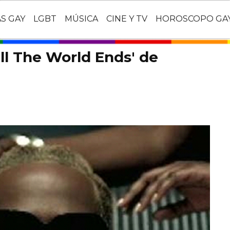
AS GAY
LGBT
MÚSICA
CINE Y TV
HOROSCOPO GA
ill The World Ends' de