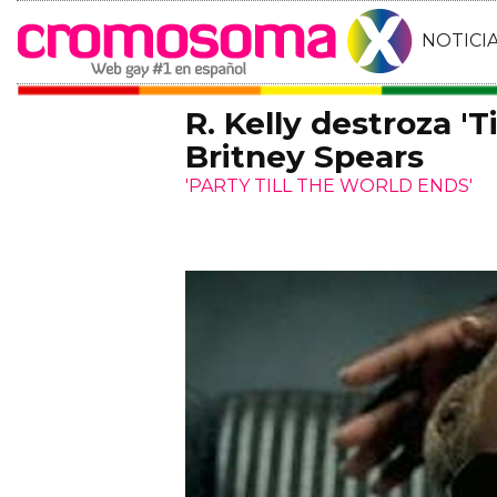
NOTICI
R. Kelly destroza 'T
Britney Spears
'PARTY TILL THE WORLD ENDS'