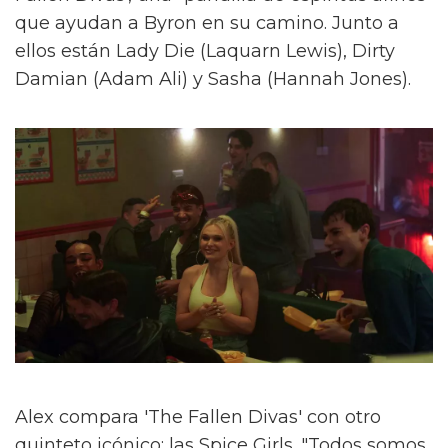
que ayudan a Byron en su camino. Junto a
ellos están Lady Die (Laquarn Lewis), Dirty
Damian (Adam Ali) y Sasha (Hannah Jones).
Alex compara 'The Fallen Divas' con otro
quinteto icónico: las Spice Girls. "Todos somos