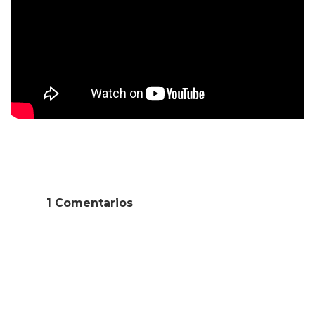
1 Comentarios
calacatta borghini
Mayo 21, 2026, 10:19 a.m.
Il Calacatta Borghini è un marmo
italiano estratto dalle cave di Carrara,
dal caratteristico fondo bianco e