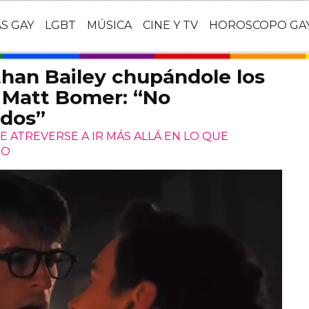
AS GAY
LGBT
MÚSICA
CINE Y TV
HOROSCOPO GA
han Bailey chupándole los
a Matt Bomer: “No
dos”
SE ATREVERSE A IR MÁS ALLÁ EN LO QUE
XO