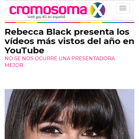
Toggle
navigat
Rebecca Black presenta los
vídeos más vistos del año en
YouTube
NO SE NOS OCURRE UNA PRESENTADORA
MEJOR