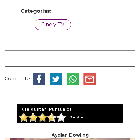
Categorías:
Cine y TV
Comparte
¿Te gusta? ¡Puntúalo!
3
votos
Aydian Dowling