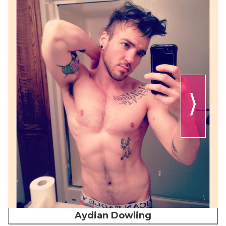
⟩
Aydian Dowling