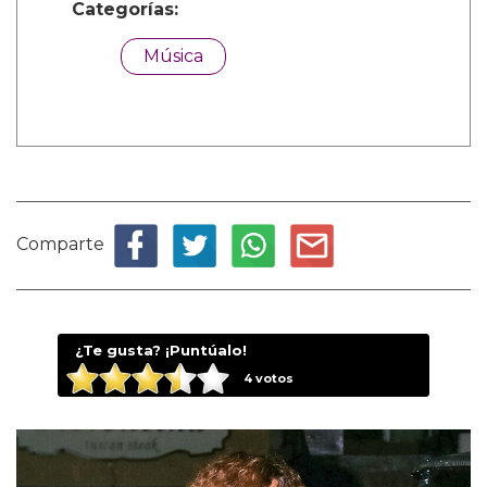
Categorías:
Música
Comparte
¿Te gusta? ¡Puntúalo!
4
votos