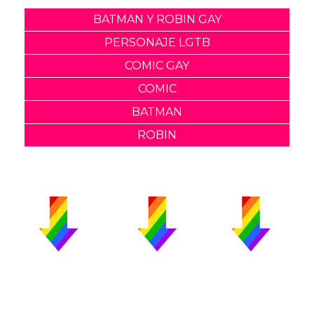
BATMAN Y ROBIN GAY
PERSONAJE LGTB
COMIC GAY
COMIC
BATMAN
ROBIN