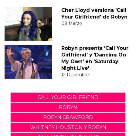
Cher Lloyd versiona 'Call
Your Girlfriend' de Robyn
08 Marzo
Robyn presenta 'Call Your
Girlfriend' y 'Dancing On
My Own' en 'Saturday
Night Live'
12 Diciembre
CALL YOUR GIRLFRIEND
ROBYN
ROBYN CRAWFORD
WHITNEY HOUSTON Y ROBYN