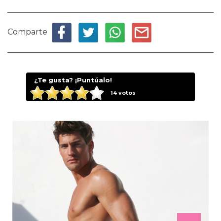
Comparte
¿Te gusta? ¡Puntúalo!
14
votos