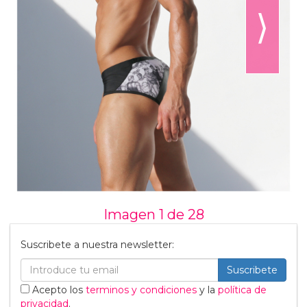
⟩
Imagen 1 de
28
Suscribete a nuestra newsletter:
Suscribete
Acepto los
terminos y condiciones
y la
política de
privacidad
.