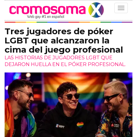
Toggle
navigat
Tres jugadores de póker
LGBT que alcanzaron la
cima del juego profesional
LAS HISTORIAS DE JUGADORES LGBT QUE
DEJARON HUELLA EN EL PÓKER PROFESIONAL.