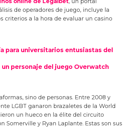
inos online de Legalbet
, un portal
lisis de operadores de juego, incluye la
 criterios a la hora de evaluar un casino
 para universitarios entusiastas del
 un personaje del juego Overwatch
taformas, sino de personas. Entre 2008 y
ente LGBT ganaron brazaletes de la World
ieron un hueco en la élite del circuito
on Somerville y Ryan Laplante. Estas son sus