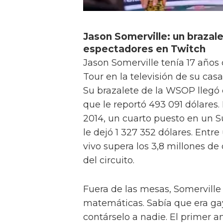
Jason Somerville: un brazale
espectadores en Twitch
Jason Somerville tenía 17 años
Tour en la televisión de su cas
Su brazalete de la WSOP llegó 
que le reportó 493 091 dólares.
2014, un cuarto puesto en un S
le dejó 1 327 352 dólares. Entre
vivo supera los 3,8 millones de
del circuito.
Fuera de las mesas, Somerville
matemáticas. Sabía que era gay
contárselo a nadie. El primer 