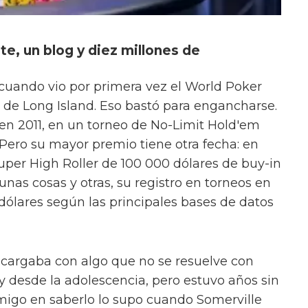
te, un blog y diez millones de
 cuando vio por primera vez el World Poker
a de Long Island. Eso bastó para engancharse.
en 2011, en un torneo de No-Limit Hold'em
 Pero su mayor premio tiene otra fecha: en
uper High Roller de 100 000 dólares de buy-in
 unas cosas y otras, su registro en torneos en
 dólares según las principales bases de datos
 cargaba con algo que no se resuelve con
 desde la adolescencia, pero estuvo años sin
amigo en saberlo lo supo cuando Somerville