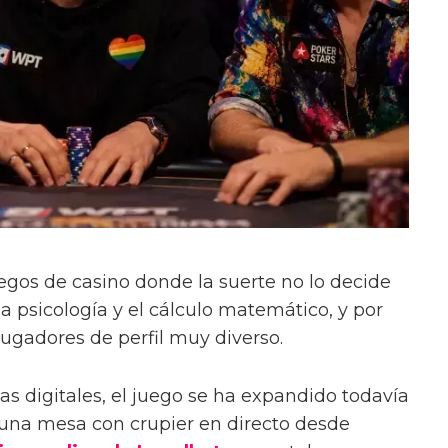
uegos de casino donde la suerte no lo decide
 la psicología y el cálculo matemático, y por
jugadores de perfil muy diverso.
as digitales, el juego se ha expandido todavía
 una mesa con crupier en directo desde