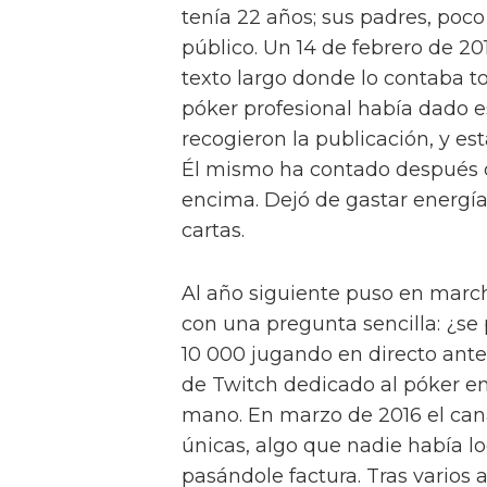
tenía 22 años; sus padres, poco
público. Un 14 de febrero de 20
texto largo donde lo contaba to
póker profesional había dado 
recogieron la publicación, y est
Él mismo ha contado después q
encima. Dejó de gastar energía
cartas.
Al año siguiente puso en mar
con una pregunta sencilla: ¿se
10 000 jugando en directo ant
de Twitch dedicado al póker en
mano. En marzo de 2016 el cana
únicas, algo que nadie había lo
pasándole factura. Tras varios 