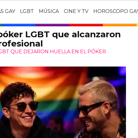
AS GAY
LGBT
MÚSICA
CINE Y TV
HOROSCOPO GA
 póker LGBT que alcanzaron
rofesional
LGBT QUE DEJARON HUELLA EN EL PÓKER