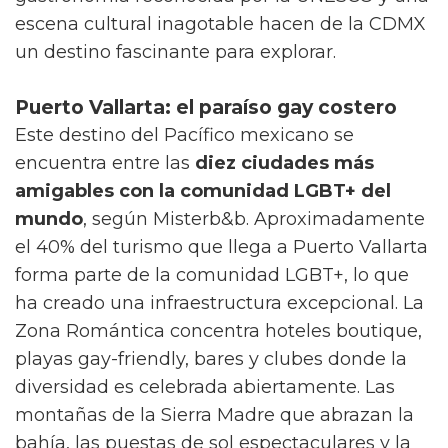
más masivas y politizadas del continente,
reflejando el compromiso de la ciudad con la
diversidad.
Ciudad de México: diversidad en cada
esquina
La CDMX alberga una de las comunidades
LGBT+ más grandes de América Latina. La
Zona Rosa es el corazón neurálgico de la vida
nocturna LGBT+ mexicana, mientras que la
Marcha del Orgullo, celebrada en junio, es una
de las más multitudinarias del continente con
cerca de medio millón de asistentes. La
ciudad combina tradición prehispánica con
modernidad cosmopolita, ofreciendo museos
de clase mundial como el Memoria y