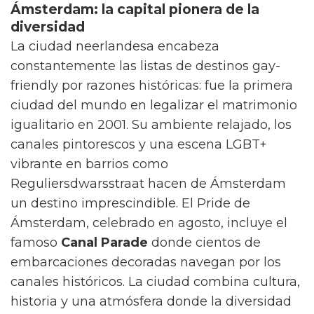
gasto promedio un 33% más alto que el del
turista convencional. Además, mientras el
turismo tradicional crece a un ritmo del 4.7%
anual, el turismo LGBT+ lo hace al 10.4%,
prácticamente duplicando esta cifra. Los
viajeros LGBT+ son más jóvenes (el 82% tiene
entre 18 y 54 años), buscan más aventuras y
gastan 60 dólares más por atracción que otros
viajeros.
Los 4 mejores destinos gay friendly
del mundo
Por qué Benidorm es uno de los
mejores destinos turísticos LGTB-
friendly