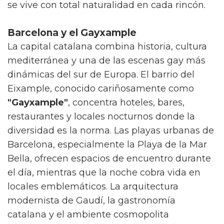
Ámsterdam: la capital pionera de la
diversidad
La ciudad neerlandesa encabeza
constantemente las listas de destinos gay-
friendly por razones históricas: fue la primera
ciudad del mundo en legalizar el matrimonio
igualitario en 2001. Su ambiente relajado, los
canales pintorescos y una escena LGBT+
vibrante en barrios como
Reguliersdwarsstraat hacen de Ámsterdam
un destino imprescindible. El Pride de
Ámsterdam, celebrado en agosto, incluye el
famoso
Canal Parade
donde cientos de
embarcaciones decoradas navegan por los
canales históricos. La ciudad combina cultura,