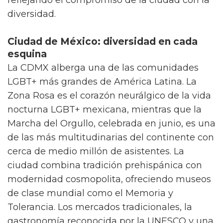
cosmopolita hacen de esta isla un destino de
ensueño.
Buenos Aires: la pionera latinoamericana
Argentina fue el primer país de América
Latina en legalizar el matrimonio igualitario
en 2010, incluyendo pleno derecho a la
adopción. La capital porteña se ha convertido
en el
destino gay-friendly más popular de la
región
. Barrios como Palermo Soho, San
Telmo y Recoleta ofrecen desde milongas
gays (espacios para aprender tango con
parejas del mismo sexo) hasta una vibrante
vida nocturna en locales como Glam Club y
Pride Café. La Marcha del Orgullo de Buenos
Aires, celebrada en noviembre, es una de las