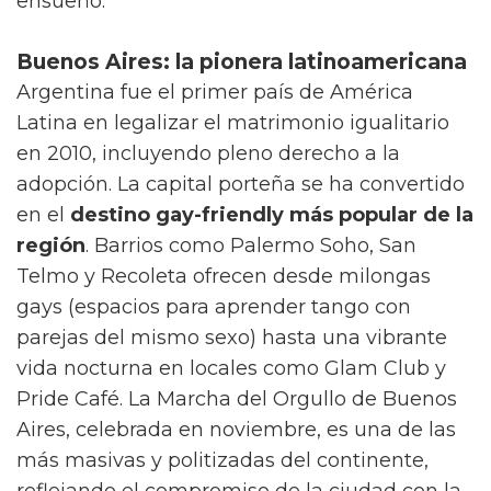
celebra con una intensidad que pocas
ciudades en el mundo pueden igualar.
Mykonos: el Saint-Tropez gay del
Mediterráneo
Esta isla griega se ha ganado el título del
"Saint-Tropez gay del Mediterráneo" por
méritos propios. Las playas icónicas de
Paradise Beach y Super Paradise son puntos
de encuentro internacional donde la libertad
y el respeto por la diferencia se respiran en
cada rincón. Mykonos ofrece la combinación
perfecta: playas paradisíacas de día y una
fiesta vibrante cuando cae el sol. Los molinos
de viento característicos, las casas blancas
con detalles azules y una atmósfera