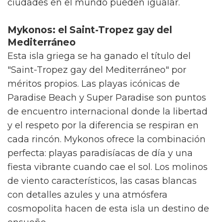
catalana y el ambiente cosmopolita
convierten a Barcelona en un destino
completo para cualquier viajero LGBT+.
Berlín: libertad absoluta y cultura
alternativa
La capital alemana es sinónimo de libertad
absoluta. Su escena queer es legendaria
desde los míticos años 20, convirtiéndose en
referente mundial de la cultura alternativa.
Barrios como Schöneberg y Kreuzberg
albergan una
diversidad incomparable de
espacios LGBT+
, desde bares tradicionales
hasta clubes techno que funcionan
ininterrumpidamente durante todo el fin de
semana. Berlín no solo acepta la diferencia, la