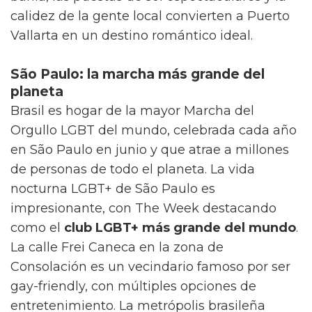
Tolerancia. Los mercados tradicionales, la
gastronomía reconocida por la UNESCO y una
escena cultural inagotable hacen de la CDMX
un destino fascinante para explorar.
Puerto Vallarta: el paraíso gay costero
Este destino del Pacífico mexicano se
encuentra entre las
diez ciudades más
amigables con la comunidad LGBT+ del
mundo
, según Misterb&b. Aproximadamente
el 40% del turismo que llega a Puerto Vallarta
forma parte de la comunidad LGBT+, lo que
ha creado una infraestructura excepcional. La
Zona Romántica concentra hoteles boutique,
playas gay-friendly, bares y clubes donde la
diversidad es celebrada abiertamente. Las