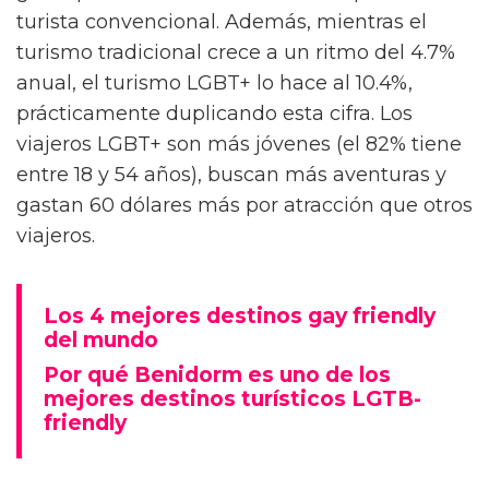
crecimiento extraordinario en los últimos
años, consolidándose como uno de los
segmentos más dinámicos y rentables de la
industria turística mundial. Según datos de
Research and Markets de 2024, este mercado
representa aproximadamente
331.400
millones de euros
y se proyecta que alcance
más de 493.500 millones de euros para 2030.
Este fenómeno no es casualidad: los viajeros
LGBT+ buscan destinos donde puedan ser
auténticos, seguros y celebrados por su
identidad.
La Organización Mundial del Turismo estima
que
la comunidad LGBT+ representa el 10%
del total de viajeros internacionales
, con un