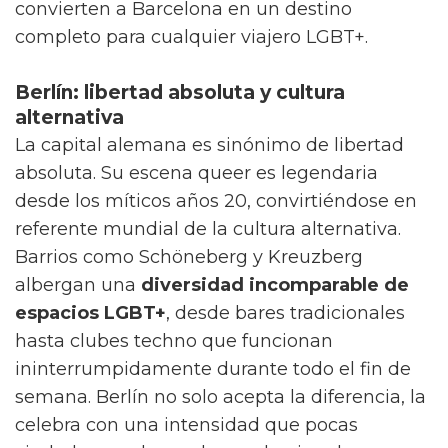
historia y una atmósfera donde la diversidad
se vive con total naturalidad en cada rincón.
Barcelona y el Gayxample
La capital catalana combina historia, cultura
mediterránea y una de las escenas gay más
dinámicas del sur de Europa. El barrio del
Eixample, conocido cariñosamente como
"Gayxample"
, concentra hoteles, bares,
restaurantes y locales nocturnos donde la
diversidad es la norma. Las playas urbanas de
Barcelona, especialmente la Playa de la Mar
Bella, ofrecen espacios de encuentro durante
el día, mientras que la noche cobra vida en
locales emblemáticos. La arquitectura
modernista de Gaudí, la gastronomía