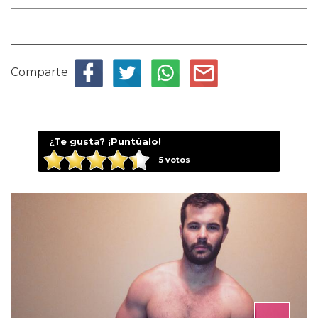
Comparte
¿Te gusta? ¡Puntúalo!
5
votos