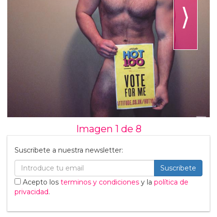
⟩
Imagen 1 de
8
Suscribete a nuestra newsletter:
Suscribete
Acepto los
terminos y condiciones
y la
política de
privacidad
.