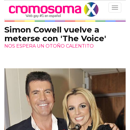
Toggle
navigat
Simon Cowell vuelve a
meterse con 'The Voice'
NOS ESPERA UN OTOÑO CALENTITO