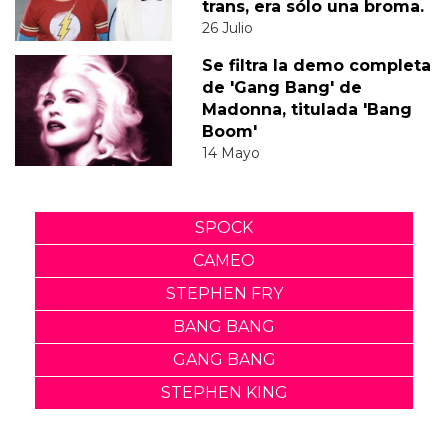
trans, era sólo una broma.
26 Julio
Se filtra la demo completa
de 'Gang Bang' de
Madonna, titulada 'Bang
Boom'
14 Mayo
SPOCK
CAMEO
STEPHEN FRY
BANG BANG
GANG BANG
STEPHEN KING