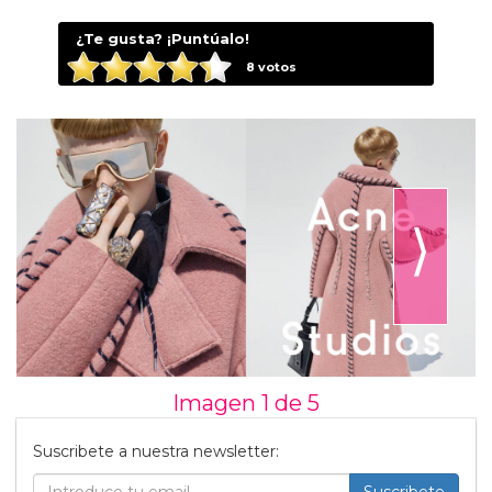
¿Te gusta? ¡Puntúalo!
8
votos
⟩
Imagen 1 de
5
Suscribete a nuestra newsletter: