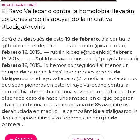
#LALIGAARCOIRIS
El Rayo Vallecano contra la homofobia: llevarán
cordones arcoíris apoyando la iniciativa
#LaLigaArcoiris
Será días
de
spués
de
este
19 de febrero
, día contra la
lgtbfobia en el
de
porte... — isaac fouto (@isaacfouto)
febrero
16, 2015... — rubén lópez (@rubenlodi)
febrero
16, 2015... — pe&ntil
de
;a rayista bus uno (@prayistabusuno)
febrero
16, 2015... lo hemos conseguido!!! al menos un
equipo
de
primera llevará los cordones arcoíris
de
#laligaarcoiris: el rayo vallecano @rvmoficial... aplaudimos
que sean pioneros en esto: el rayo vallecano contra la
homofobia,
de
mostrando una vez más su solidaridad tras
el sonado caso
de
hace unos meses, en el que pagaron
el alquiler
de
una casa a un anciana
de
85 a&ntil
de
;os
de
sahuciada en madrid... la campa&ntil
de
;a #laligaarcoiris
llega a espa&ntil
de
;a y ya tenemos un equipo
de
primera...
← Anterior
Siguiente →