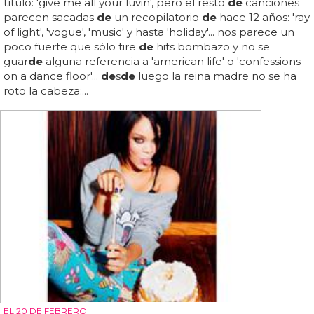
título: 'give me all your luvin', pero el resto
de
canciones
parecen sacadas
de
un recopilatorio
de
hace 12 años: 'ray
of light', 'vogue', 'music' y hasta 'holiday'... nos parece un
poco fuerte que sólo tire
de
hits bombazo y no se
guar
de
alguna referencia a 'american life' o 'confessions
on a dance floor'...
de
s
de
luego la reina madre no se ha
roto la cabeza:...
EL 20 DE FEBRERO