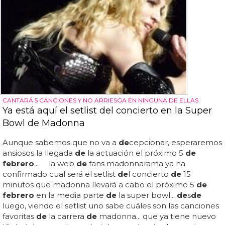
CANTARÁ 5 CANCIONES Y NO ARRIESGA EN NINGUNA DE ELLAS
Ya está aquí el setlist del concierto en la Super
Bowl de Madonna
Aunque sabemos que no va a
de
cepcionar, esperaremos
ansiosos la llegada
de
la actuación el próximo 5
de
febrero
... la web
de
fans madonnarama ya ha
confirmado cual será el setlist
de
l concierto
de
15
minutos que madonna llevará a cabo el próximo 5
de
febrero
en la media parte
de
la super bowl...
de
s
de
luego, viendo el setlist uno sabe cuáles son las canciones
favoritas
de
la carrera
de
madonna... que ya tiene nuevo