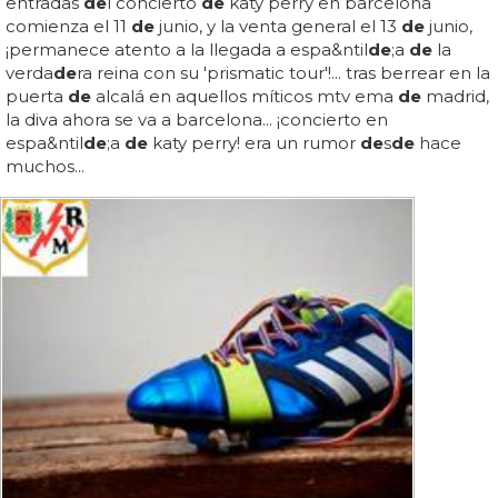
entradas
de
l concierto
de
katy perry en barcelona
comienza el 11
de
junio, y la venta general el 13
de
junio,
¡permanece atento a la llegada a espa&ntil
de
;a
de
la
verda
de
ra reina con su 'prismatic tour'!... tras berrear en la
puerta
de
alcalá en aquellos míticos mtv ema
de
madrid,
la diva ahora se va a barcelona... ¡concierto en
espa&ntil
de
;a
de
katy perry! era un rumor
de
s
de
hace
muchos...