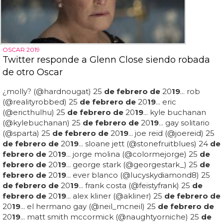
OSCAR 2019
Twitter responde a Glenn Close siendo robada
de otro Oscar
¿molly? (@hardnougat) 25
de febrero de
20
19
... rob
(@realityrobbed) 25
de febrero de
20
19
... eric
(@ericthulhu) 25
de febrero de
20
19
... kyle buchanan
(@kylebuchanan) 25
de febrero de
20
19
... gay solitario
(@sparta) 25
de febrero de
20
19
... joe reid (@joereid) 25
de febrero de
20
19
... sloane jett (@stonefruitblues) 24
de
febrero de
20
19
... jorge molina (@colormejorge) 25
de
febrero de
20
19
... george stark (@georgestark_) 25
de
febrero de
20
19
... ever blanco (@lucyskydiamond8) 25
de febrero de
20
19
... frank costa (@feistyfrank) 25
de
febrero de
20
19
... alex kliner (@akliner) 25
de febrero de
20
19
... el hermano gay (@neil_mcneil) 25
de febrero de
20
19
... matt smith mccormick (@naughtyorniche) 25
de