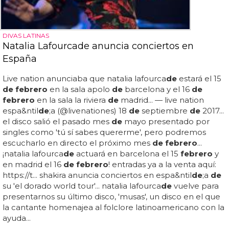
DIVAS LATINAS
Natalia Lafourcade anuncia conciertos en
España
Live nation anunciaba que natalia lafourca
de
estará el 15
de febrero
en la sala apolo
de
barcelona y el 16
de
febrero
en la sala la riviera
de
madrid... — live nation
espa&ntil
de
;a (@livenationes) 18
de
septiembre
de
2017...
el disco salió el pasado mes
de
mayo presentado por
singles como 'tú sí sabes quererme', pero podremos
escucharlo en directo el próximo mes
de febrero
...
¡natalia lafourca
de
actuará en barcelona el 15
febrero
y
en madrid el 16
de febrero
! entradas ya a la venta aquí:
https://t... shakira anuncia conciertos en espa&ntil
de
;a
de
su 'el dorado world tour'... natalia lafourca
de
vuelve para
presentarnos su último disco, 'musas', un disco en el que
la cantante homenajea al folclore latinoamericano con la
ayuda...