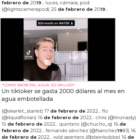
febrero de
20
19
... luces, cámara, pod
(@lightscamerapod) 25
de febrero de
20
19
...
"COMO SNOB DEL AGUA, ES UN LUJO"
Un tiktoker se gasta 2000 dólares al mes en
agua embotellada
(@skarlet_starlet) 17
de febrero de
2022... flo
(@liquidflorian) 16
de febrero de
2022... chris (@tinznasty)
15
de febrero de
2022... quintero (@chucho_q) 16
de
febrero de
2022... fernando sánchez (@fsanchez
19
83) 16
de febrero de
2022... wild geerters (@steinkobbe) 16
de