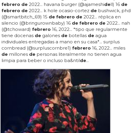
febrero de
2022... havana burger (@ajameshi
de
ll) 16
de
febrero de
2022... k hole ocasio-cortez
de
bushwick, phd
(@smartbitch_69) 15
de febrero de
2022... réplica en
silencio (@bringurownbaby) 16
de febrero de
2022... nah
(@tchoward)
febrero
16, 2022... *tipo que regularmente
tiene docenas
de
galones
de
botellas
de
agua
individuales entregadas a mano en su casa*... surplus
cornbread (@surpluscornbre1)
febrero
16, 2022... miles
de
millones
de
personas literalmente no tienen agua
limpia para beber o incluso ba&ntil
de
...