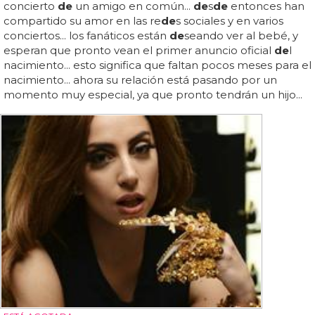
concierto
de
un amigo en común...
de
s
de
entonces han
compartido su amor en las re
de
s sociales y en varios
conciertos... los fanáticos están
de
seando ver al bebé, y
esperan que pronto vean el primer anuncio oficial
de
l
nacimiento... esto significa que faltan pocos meses para el
nacimiento... ahora su relación está pasando por un
momento muy especial, ya que pronto tendrán un hijo...