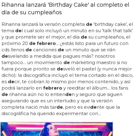
Rihanna lanzará 'Birthday Cake' al completo el
día de su cumpleaños
Rihanna lanzará la versión completa
de
'birthday cake', el
tema
de
l cual solo incluyó un minuto en su 'talk that talk'
y que promete ser el mejor, el día
de
su cumpleaños, el
próximo 20
de febrero
... ¿estás listo para un futuro con
cds llenos
de
canciones
de
un minuto que se irán
de
svelando a medida que pagues más? nosotros
tampoco... un movimiento
de
márketing maestro si no
fuera porque pronto se
de
sveló el pastel (y nunca mejor
dicho): la discográfica incluyó el tema cortado en el disco,
es
de
cir, te cobran lo mismo por menos contenido, y así
podrá lanzarlo en
febrero
y reeditar el álbum... los fans
de
rihanna aún no lo entien
de
n y seguro que siguen
asegurando que es un interludio y que la versión
completa nació más tar
de
, pero es evi
de
nte que la
discográfica ha querido experimentar con...