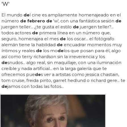
'W'
El mundo
de
l cine es ampliamente homenajeado en el
número
de febrero de
'w', con una fantástica sesión
de
juergen teller... ¿te gusta el estilo
de
juergen teller?...
todos actores
de
primera línea en un número que,
seguro, homenajea el mes
de
los oscar... el fotógrafo
alemán tiene la habilidad
de
encuadrar momentos muy
íntimos y reales
de
los mo
de
los que posan para él, algo
así como terry richardson sin la irreverencia y los
de
snudos... algo real, sin maquillaje, con una iluminación
creíble y nada artificial... en la larga galería que te
ofrecemos pue
de
s ver a artistas como jessica chastain,
tom cruise, freida pinto, garret hedlund o richard gere... te
de
jamos con todas las fotos...