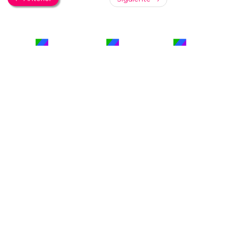
PUBLICIDAD
COLABORA
AVISO LEGAL
CONTACTO
Copyright 2026 CromosomaX