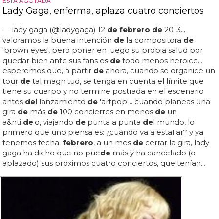
ESTÁ AGOTADA
Lady Gaga, enferma, aplaza cuatro conciertos
— lady gaga (@ladygaga) 12
de febrero de
2013...
valoramos la buena intención
de
la compositora
de
'brown eyes', pero poner en juego su propia salud por
quedar bien ante sus fans es
de
todo menos heroico...
esperemos que, a partir
de
ahora, cuando se organice un
tour
de
tal magnitud, se tenga en cuenta el límite que
tiene su cuerpo y no termine postrada en el escenario
antes
de
l lanzamiento
de
'artpop'... cuando planeas una
gira
de
más
de
100 conciertos en menos
de
un
a&ntil
de
;o, viajando
de
punta a punta
de
l mundo, lo
primero que uno piensa es: ¿cuándo va a estallar? y ya
tenemos fecha:
febrero
, a un mes
de
cerrar la gira, lady
gaga ha dicho que no pue
de
más y ha cancelado (o
aplazado) sus próximos cuatro conciertos, que tenían...