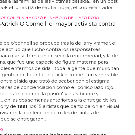
s a las familias de las víctimas del sida... en un post
ok el lunes (13 de septiembre), el copresentador...
ÑOS CON EL VIH Y CREÓ EL SÍMBOLO DEL LAZO ROJO
Patrick O'Connell, el mayor activista contra
 de o'connell se produce tras la de larry kramer, el
de act up que luchó contra los responsables
 para que se tomaran en serio la enfermedad, y la de
ins, que fue una especie de figura materna para
les enfermos de sida... toda la gente que murió tan
a gente con talento... patrick o'connell, un venerable
 contra el sida que trató de acabar con el estigma
ñas de concienciación como el icónico lazo rojo,
do... es "el color de la pasión" y es "vibrante y
"... en las dos semanas anteriores a la entrega de los
tony de
1991
, los 15 artistas que participaron en visual
rvisaron la confección de miles de cintas de
 que se entregaron...
OS