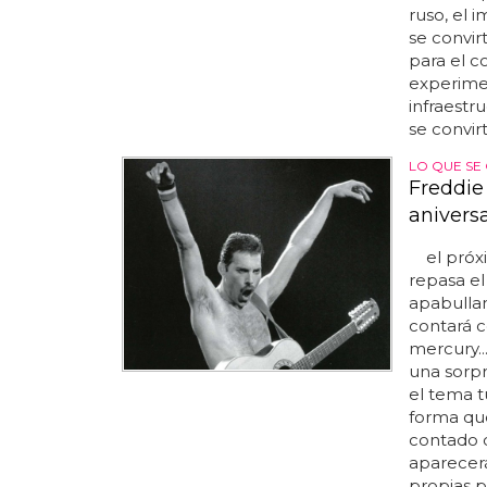
ruso, el i
se convir
para el c
experimen
infraestr
se convirti
LO QUE SE
Freddie
anivers
el próxim
repasa el
apabullan
contará c
mercury..
una sorp
el tema t
forma que
contado q
aparecerá
propias p