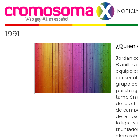
NOTICI
1991
¿Quién 
Jordan co
8 anillos
equipo de
consecuti
grupo de 
parish si
también p
de los chi
de campeo
de la nba
la liga...
triunfador
alero rob