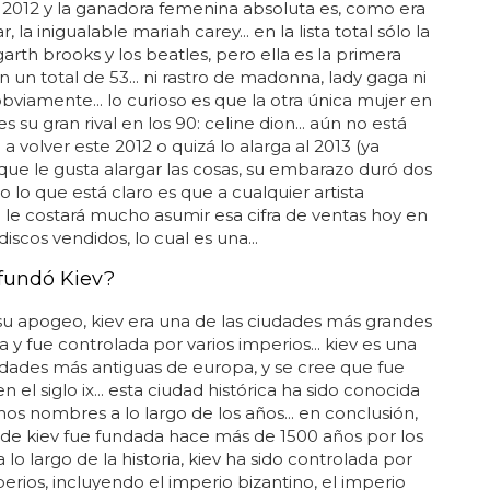
2012 y la ganadora femenina absoluta es, como era
, la inigualable mariah carey... en la lista total sólo la
arth brooks y los beatles, pero ella es la primera
n un total de 53... ni rastro de madonna, lady gaga ni
obviamente... lo curioso es que la otra única mujer en
es su gran rival en los 90: celine dion... aún no está
a a volver este 2012 o quizá lo alarga al 2013 (ya
 que le gusta alargar las cosas, su embarazo duró dos
o lo que está claro es que a cualquier artista
le costará mucho asumir esa cifra de ventas hoy en
 discos vendidos, lo cual es una...
fundó Kiev?
u apogeo, kiev era una de las ciudades más grandes
 y fue controlada por varios imperios... kiev es una
udades más antiguas de europa, y se cree que fue
 el siglo ix... esta ciudad histórica ha sido conocida
s nombres a lo largo de los años... en conclusión,
 de kiev fue fundada hace más de 1500 años por los
 a lo largo de la historia, kiev ha sido controlada por
perios, incluyendo el imperio bizantino, el imperio