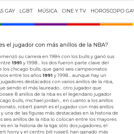
AS GAY
LGBT
MÚSICA
CINE Y TV
HOROSCOPO GA
es el jugador con más anillos de la NBA?
menzó su carrera en 1984 con los bulls y ganó sus
 entre
1991
y 1998... los dos fueron parte clave del
 los chicago bulls, que ganó seis campeonatos
vos entre los años
1991
y 1998... aunque hay un
jugadores destacados con varios anillos de la nba,
gue siendo el más laureado... otro jugador que
osee 8 anillos de la nba es el legendario jugador
cago bulls, michael jordan... en cuanto a los anillos
nato, robert parish es el jugador con más anillos
 y una de las figuras más destacadas en la historia de
 sus seis anillos de la nba lo colocan entre los mayores
es en la historia de la liga; sólo dos jugadores, el
ert horry y el centro bill russell, han ganado más