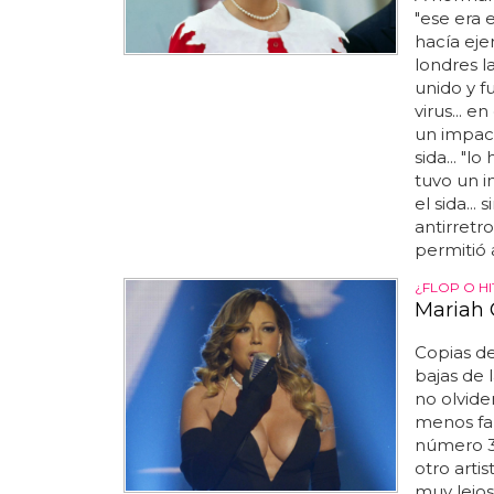
"ese era 
hacía ejer
londres l
unido y f
virus... e
un impact
sida... "l
tuvo un i
el sida..
antirretr
permitió a
¿FLOP O HI
Mariah 
Copias de
bajas de 
no olvide
menos fal
número 3 
otro artis
muy lejos