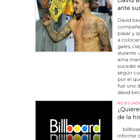
David 
ante su
David be
compañero
pasar y q
a colocar
galés, cl
durante u
ama manag
sucedió 
según cue
por el qu
fue uno d
david be
NO ES LAD
¿Quiere
de la h
billboard
informe 