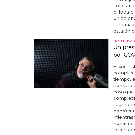
colocan e
billboard
un dolor 
semana en 
estarán p
BOB ENYAR
Un pres
por COV
El vocali
complicac
tiempo, 
siempre e
cosa que 
completa 
segmento
homónimo,
mientras 
humilde",
la iglesi