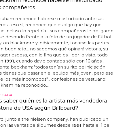
Beckham reconoce haberse masturbado
s compañeros
ckham reconoce haberse masturbado ante sus
s... eso sí, reconoce que es algo que hay que
ue incluso lo repetiría... sus compañeros le obligaron
se desnudo frente a la foto de un jugador de fútbol
ayton blackmore y, básicamente, tocarse las partes
n buen rato... no sabemos qué opinará victoria, su
er esposa, con lo fina que es... por lo visto, todo
en
1991
, cuando david contaba sólo con 16 años...
nta beckham: "todos tenían su rito de iniciación
e tienes que pasar en el equipo más joven, pero ese
e los más incómodos"... confesiones de vestuario:
ckham ha reconocido...
Y GAGA
s saber quién es la artista más vendedora
istoria de USA según Billboard?
, junto a the nielsen company, han publicado un
con las ventas de álbumes desde
1991
hasta el 1 de