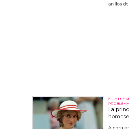
anillos de 
ELLA FUE M
PROBLEMA 
La prin
homose
A norman 