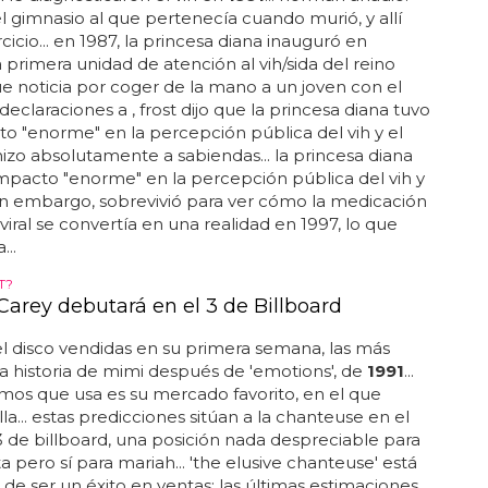
el gimnasio al que pertenecía cuando murió, y allí
cicio... en 1987, la princesa diana inauguró en
a primera unidad de atención al vih/sida del reino
ue noticia por coger de la mano a un joven con el
n declaraciones a , frost dijo que la princesa diana tuvo
o "enorme" en la percepción pública del vih y el
o hizo absolutamente a sabiendas... la princesa diana
mpacto "enorme" en la percepción pública del vih y
. sin embargo, sobrevivió para ver cómo la medicación
oviral se convertía en una realidad en 1997, lo que
...
T?
Carey debutará en el 3 de Billboard
l disco vendidas en su primera semana, las más
la historia de mimi después de 'emotions', de
1991
...
mos que usa es su mercado favorito, en el que
la... estas predicciones sitúan a la chanteuse en el
de billboard, una posición nada despreciable para
ta pero sí para mariah... 'the elusive chanteuse' está
 de ser un éxito en ventas: las últimas estimaciones