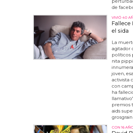
perturbada
de facebo
VIVIÓ 40 A
Fallece 
el sida
La muerte
agitador 
políticos
nita pipp
innumerab
joven, es
activista
con campa
ha falleci
llamativo
premios 
aids supe
grosgrain
CON 16 AÑ