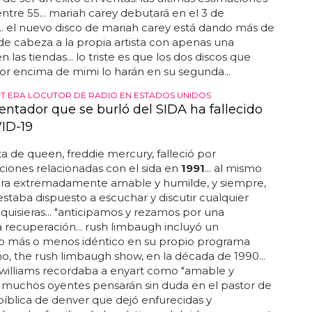
ntre 55... mariah carey debutará en el 3 de
... el nuevo disco de mariah carey está dando más de
de cabeza a la propia artista con apenas una
las tiendas... lo triste es que los dos discos que
or encima de mimi lo harán en su segunda...
T ERA LOCUTOR DE RADIO EN ESTADOS UNIDOS
entador que se burló del SIDA ha fallecido
ID-19
sta de queen, freddie mercury, falleció por
iones relacionadas con el sida en
1991
... al mismo
era extremadamente amable y humilde, y siempre,
staba dispuesto a escuchar y discutir cualquier
quisieras... "anticipamos y rezamos por una
recuperación... rush limbaugh incluyó un
 más o menos idéntico en su propio programa
 the rush limbaugh show, en la década de 1990...
williams recordaba a enyart como "amable y
 muchos oyentes pensarán sin duda en el pastor de
a bíblica de denver que dejó enfurecidas y