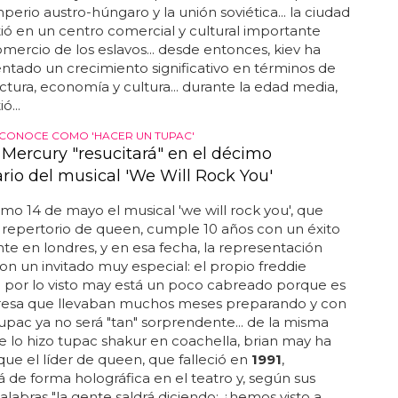
mperio austro-húngaro y la unión soviética... la ciudad
tió en un centro comercial y cultural importante
omercio de los eslavos... desde entonces, kiev ha
tado un crecimiento significativo en términos de
uctura, economía y cultura... durante la edad media,
ó...
 CONOCE COMO 'HACER UN TUPAC'
 Mercury "resucitará" en el décimo
ario del musical 'We Will Rock You'
o 14 de mayo el musical 'we will rock you', que
 repertorio de queen, cumple 10 años con un éxito
te en londres, y en esa fecha, la representación
on un invitado muy especial: el propio freddie
. por lo visto may está un poco cabreado porque es
resa que llevaban muchos meses preparando y con
upac ya no será "tan" sorprendente... de la misma
 lo hizo tupac shakur en coachella, brian may ha
ue el líder de queen, que falleció en
1991
,
 de forma holográfica en el teatro y, según sus
alabras "la gente saldrá diciendo: ¿hemos visto a