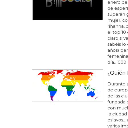
enero de 
de esperar
superan g
mujer, co
rihanna, 
el top 10 
claro si v
sabéis lo
años) per
femenina 
día... 000
¿Quién 
Durante s
de europa
de las ci
fundada en
con mucho
la ciudad
eslavos...
varios im