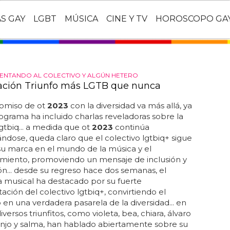
AS GAY
LGBT
MÚSICA
CINE Y TV
HOROSCOPO GA
ENTANDO AL COLECTIVO Y ALGÚN HETERO
ación Triunfo más LGTB que nunca
omiso de ot
2023
con la diversidad va más allá, ya
ograma ha incluido charlas reveladoras sobre la
lgtbiq... a medida que ot
2023
continúa
ándose, queda claro que el colectivo lgtbiq+ sigue
u marca en el mundo de la música y el
imiento, promoviendo un mensaje de inclusión y
n... desde su regreso hace dos semanas, el
 musical ha destacado por su fuerte
ación del colectivo lgtbiq+, convirtiendo el
 en una verdadera pasarela de la diversidad... en
diversos triunfitos, como violeta, bea, chiara, álvaro
njo y salma, han hablado abiertamente sobre su