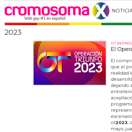
NOTICI
2023
OT REPRES
El Oper
El compr
que el pr
realidad 
desarroll
dejando s
entreten
aceptació
programa
represent
escenario
ot
2023
, 
mayo, jua