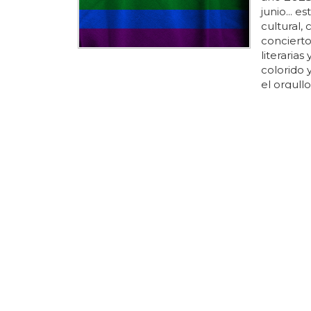
junio... 
cultural,
concierto
literarias
colorido y
el orgull
tiene como
lgtbi y re
personas.
conocer a
la...
UNA COLEC
Adidas 
protago
Adidas ha
inclusivid
sin ánimo
transfobia
colección