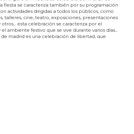
esta fiesta se caracteriza también por su programación
 con actividades dirigidas a todos los públicos, como
s, talleres, cine, teatro, exposiciones, presentaciones
 y otros... esta celebración se caracteriza por el
 el ambiente festivo que se vive durante varios días...
o de madrid es una celebración de libertad, que
 objetivo visibilizar la situación de los colectivos
ivindicar la igualdad y el respeto de todas las
.. el orgullo de madrid es una ocasión especial para
 gente nueva, compartir experiencias, y disfrutar de
CIÓN BIEN RAINBOW
lanza su colección Pride 2023
nizada por Tom Daley
 lanzado su colección pride
2023
que aboga por la
ad y el aliadismo en el deporte... esta organización
 de lucro se centra en acabar con la homofobia y la
 en el deporte... la vibrante paleta de colores de la
 se combina con los lemas "love unites" y "let love