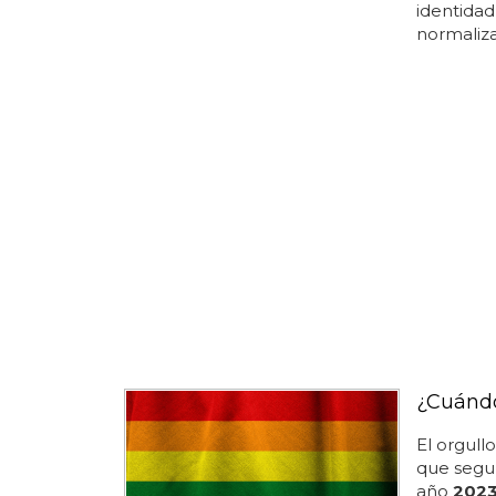
identidad
normalizac
¿Cuándo
El orgull
que segu
año
202