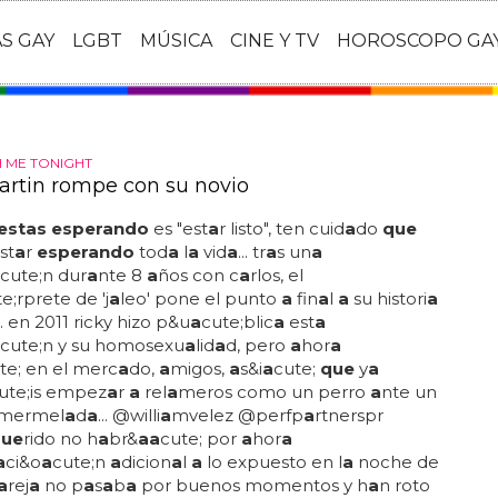
AS GAY
LGBT
MÚSICA
CINE Y TV
HOROSCOPO GA
 ME TONIGHT
artin rompe con su novio
estas esperando
es "est
a
r listo", ten cuid
a
do
que
st
a
r
esperando
tod
a
l
a
vid
a
... tr
a
s un
a
cute;n dur
a
nte 8
a
ños con c
a
rlos, el
e;rprete de 'j
a
leo' pone el punto
a
fin
a
l
a
su histori
a
. en 2011 ricky hizo p&u
a
cute;blic
a
est
a
cute;n y su homosexu
a
lid
a
d, pero
a
hor
a
te; en el merc
a
do,
a
migos,
a
s&i
a
cute;
que
y
a
ute;is empez
a
r
a
rel
a
meros como un perro
a
nte un
 mermel
a
d
a
... @willi
a
mvelez @perfp
a
rtnerspr
que
rido no h
a
br&
a
a
cute; por
a
hor
a
a
ci&o
a
cute;n
a
dicion
a
l
a
lo expuesto en l
a
noche de
a
rej
a
no p
a
s
a
b
a
por buenos momentos y h
a
n roto