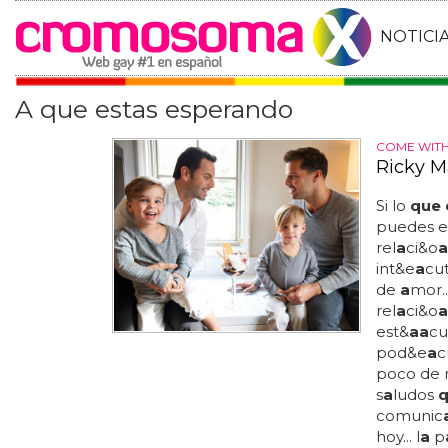
NOTICI
A que estas esperando
COME WITH
Ricky M
Si lo
que 
puedes e
rel
a
ci&o
a
int&e
a
cut
de
a
mor..
rel
a
ci&o
a
est&
a
a
cu
pod&e
a
c
poco de
s
a
ludos
comunic
hoy... l
a
p