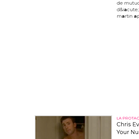
de mutu
d&i
a
cute;
m
a
rtin
a
LA PROTAG
Chris E
Your N