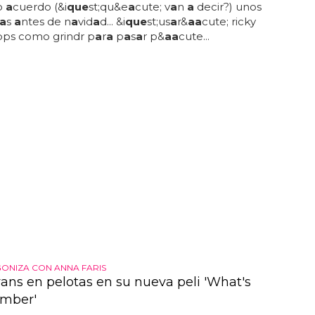
o
a
cuerdo (&i
que
st;qu&e
a
cute; v
a
n
a
decir?) unos
a
s
a
ntes de n
a
vid
a
d... &i
que
st;us
a
r&
a
a
cute; ricky
pps como grindr p
a
r
a
p
a
s
a
r p&
a
a
cute...
ONIZA CON ANNA FARIS
vans en pelotas en su nueva peli 'What's
umber'