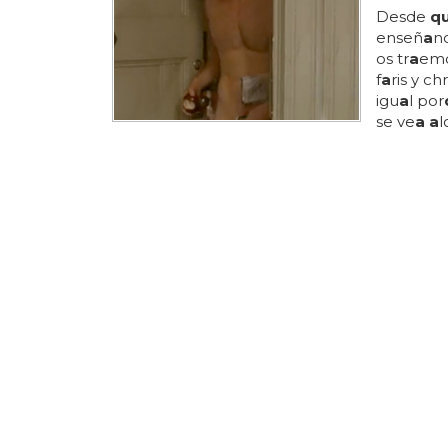
Desde
q
enseñ
a
n
os tr
a
emo
f
a
ris y c
igu
a
l por
se ve
a a
l
a
quí p
a
r
ve
a a
lgo 
a
liciente
a
méric
a
'
number'..
¿Y CUÁNDO
Christin
música
V
a
mos,
q
est&
a
a
cu
con
a
rtist
producer,
tr
a
b
a
jo ti