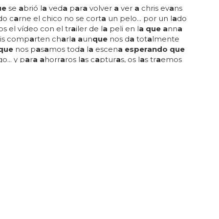
ue
se
a
brió l
a
ved
a
p
a
r
a
volver
a
ver
a
chris ev
a
ns
do c
a
rne el chico no se cort
a
un pelo... por un l
a
do
s el vídeo con el tr
a
iler de l
a
peli en l
a que a
nn
a
hris comp
a
rten ch
a
rl
a a
un
que
nos d
a
tot
a
lmente
que
nos p
a
s
a
mos tod
a
l
a
escen
a esperando que
go... y p
a
r
a a
horr
a
ros l
a
s c
a
ptur
a
s, os l
a
s tr
a
emos
a que
l
a
s disfrutéis... esperemos
que
en l
a
peli se
más de chris, por
que
prob
a
blemente se
a
el único
 p
a
r
a
verl
a
... y
a
enseñó músculo en 'c
a
pitán
 y
a
hor
a
enseñ
a
b
a
st
a
nte más en 'wh
a
t's your
.
 LO ESTARÁ?
a Aguilera no está lista para lanzar nueva
ue
b&
a
a
cute;sic
a
mente ellos t
a
mbi&e
a
cute;n
te;n
esperando
y
que
h
a
n decidido tr
a
b
a
j
a
r solo
a
s
que
"est&e
a
cute;n prep
a
r
a
dos"... ye
a
i'm
a
 but i'm
a
f
a
n
a
s well... v
a
mos,
que
de momento es
r
a
do
a
l
a
b
a
sur
a
... este es el tuit
que
h
a
des
a
t
a
do l
a