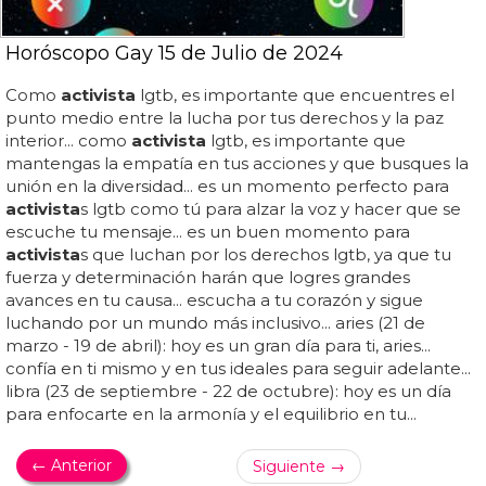
Horóscopo Gay 15 de Julio de 2024
Como
activista
lgtb, es importante que encuentres el
punto medio entre la lucha por tus derechos y la paz
interior... como
activista
lgtb, es importante que
mantengas la empatía en tus acciones y que busques la
unión en la diversidad... es un momento perfecto para
activista
s lgtb como tú para alzar la voz y hacer que se
escuche tu mensaje... es un buen momento para
activista
s que luchan por los derechos lgtb, ya que tu
fuerza y determinación harán que logres grandes
avances en tu causa... escucha a tu corazón y sigue
luchando por un mundo más inclusivo... aries (21 de
marzo - 19 de abril): hoy es un gran día para ti, aries...
confía en ti mismo y en tus ideales para seguir adelante...
libra (23 de septiembre - 22 de octubre): hoy es un día
para enfocarte en la armonía y el equilibrio en tu...
← Anterior
Siguiente →