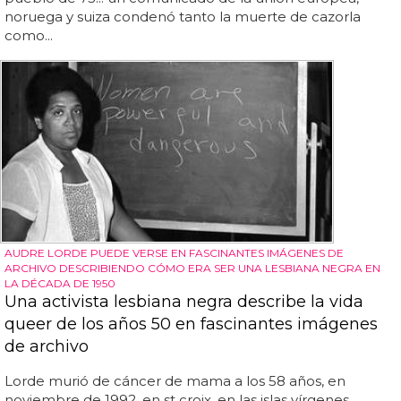
noruega y suiza condenó tanto la muerte de cazorla
como...
AUDRE LORDE PUEDE VERSE EN FASCINANTES IMÁGENES DE
ARCHIVO DESCRIBIENDO CÓMO ERA SER UNA LESBIANA NEGRA EN
LA DÉCADA DE 1950
Una activista lesbiana negra describe la vida
queer de los años 50 en fascinantes imágenes
de archivo
Lorde murió de cáncer de mama a los 58 años, en
noviembre de 1992, en st croix, en las islas vírgenes