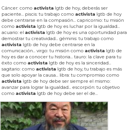
Cáncer: como
activista
lgtb de hoy, deberás ser
paciente... piscis: tu trabajo como
activista
lgtb de hoy
debe centrarse en la compasión... capricornio: tu misión
como
activista
lgtb de hoy es luchar por la igualdad...
acuario: el
activista
lgtb de hoy es una oportunidad para
demostrar tu creatividad... géminis: tu trabajo como
activista
lgtb de hoy debe centrarse en la
comunicación... virgo: tu misión como
activista
lgtb de
hoy es dar a conocer tu historia... tauro: la clave para tu
éxito como
activista
lgtb de hoy es la sinceridad...
sagitario: como
activista
lgtb de hoy, tu trabajo es más
que solo apoyar la causa... libra: tu compromiso como
activista
lgtb de hoy debe ser siempre el mismo:
avanzar para lograr la igualdad... escorpión: tu objetivo
como
activista
lgtb de hoy debe ser el de...