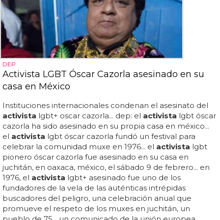
DEP
Activista LGBT Óscar Cazorla asesinado en su
casa en México
Instituciones internacionales condenan el asesinato del
activista
lgbt+ oscar cazorla... dep: el
activista
lgbt óscar
cazorla ha sido asesinado en su propia casa en méxico...
el
activista
lgbt óscar cazorla fundó un festival para
celebrar la comunidad muxe en 1976... el
activista
lgbt
pionero óscar cazorla fue asesinado en su casa en
juchitán, en oaxaca, méxico, el sábado 9 de febrero... en
1976, el
activista
lgbt+ asesinado fue uno de los
fundadores de la vela de las auténticas intrépidas
buscadores del peligro, una celebración anual que
promueve el respeto de los muxes en juchitán, un
pueblo de 75... un comunicado de la unión europea,