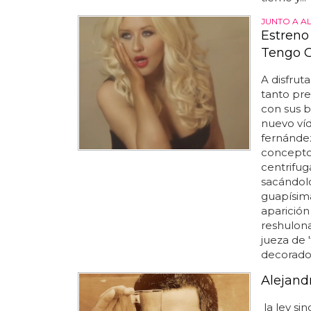
JUNTO A A
Estreno 
Tengo G
A disfrut
tanto pr
con sus b
nuevo víd
fernández
concepto 
centrifug
sacándolo
guapísim
aparición
reshulon
jueza de 
decorado 
Alejand
la ley si