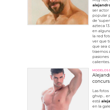
alejandr
ser actor
popular 
de 'superv
azteca 13
en alguna
la red fo
ver que 
que sea d
traemos 
pasiones 
calientes.
MODELOS 
Alejand
concurs
Las fotos
ghvip... e
está
alej
en la gal