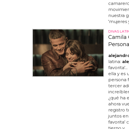
camarero 
movimient
nuestra g
'mujeres 
DIVAS LATI
Camila 
Persona
alejandr
latina:
al
favorita'...
ella y es 
persona f
tercer ad
increíblem
¿qué ha 
ahora vu
registro 
juntos en 
favorita'
tierno y...