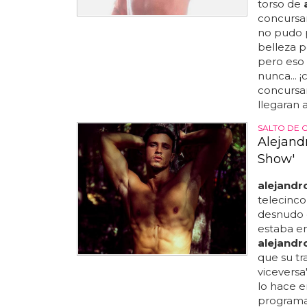
torso de
concursan
no pudo p
belleza p
pero eso s
nunca... 
concursa
llegaran a
SALTO DE 
Alejand
Show'
alejandr
telecinco
desnudo e
estaba en
alejandr
que su tr
viceversa
lo hace e
programa 