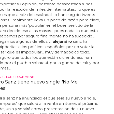
 expresar su opinión, bastante desacertada si nos
or la reacción de miles de internautar... lo que es
 es que a raíz del escándalillo han surgido tweets
osos... realmente lleva un poco de razón pero claro,
la persona más 'popular' en el buen sentido de la
ara decirle eso a las masas... pues nada, lo que esta
ábamos por seguro finalmente no ha sucedido...
egamos algunos de ellos: ...
alejandro
sanz ha
ipócritas a los políticos españoles por no votar la
nsar que es impopular... muy demagógico todo,
eguro que todos los que están diciendo eso han
o por el pueblo saharaui, por la guerra de irak y por
más...
 EL LUNES QUE VIENE
ro Sanz tiene nuevo single: 'No Me
es'
dro
sanz ha anunciado el que será su nuevo single,
mpares', que saldrá a la venta en itunes el próximo
de junio y servirá como presentación de su nuevo