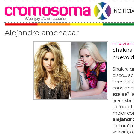
NOTICI
Alejandro amenabar
DE RIRI A I
Shakira
nuevo d
Shakira g
disco... 
'eres mi 
canciones
azalea? l
la artist
to forget 
mejor con
alejandr
tortura' f
shakira, 