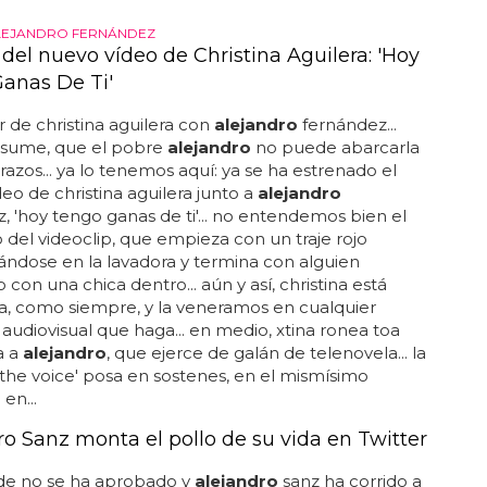
LEJANDRO FERNÁNDEZ
del nuevo vídeo de Christina Aguilera: 'Hoy
anas De Ti'
ar de christina aguilera con
alejandro
fernández...
esume, que el pobre
alejandro
no puede abarcarla
razos... ya lo tenemos aquí: ya se ha estrenado el
eo de christina aguilera junto a
alejandro
, 'hoy tengo ganas de ti'... no entendemos bien el
del videoclip, que empieza con un traje rojo
ándose en la lavadora y termina con alguien
 con una chica dentro... aún y así, christina está
a, como siempre, y la veneramos en cualquier
 audiovisual que haga... en medio, xtina ronea toa
a a
alejandro
, que ejerce de galán de telenovela... la
'the voice' posa en sostenes, en el mismísimo
en...
ro Sanz monta el pollo de su vida en Twitter
nde no se ha aprobado y
alejandro
sanz ha corrido a