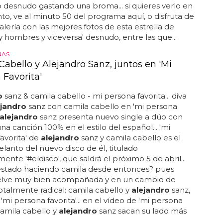
desnudo gastando una broma... si quieres verlo en
o, ve al minuto 50 del programa aquí, o disfruta de
alería con las mejores fotos de esta estrella de
y hombres y viceversa' desnudo, entre las que...
NAS
Cabello y Alejandro Sanz, juntos en 'Mi
 Favorita'
o
sanz & camila cabello - mi persona favorita... diva
ejandro
sanz con camila cabello en 'mi persona
alejandro
sanz presenta nuevo single a dúo con
una canción 100% en el estilo del español... 'mi
avorita' de
alejandro
sanz y camila cabello es el
elanto del nuevo disco de él, titulado
ente '#eldisco', que saldrá el próximo 5 de abril...
estado haciendo camila desde entonces? pues
elve muy bien acompañada y en un cambio de
totalmente radical: camila cabello y
alejandro
sanz,
'mi persona favorita'... en el vídeo de 'mi persona
 camila cabello y
alejandro
sanz sacan su lado más