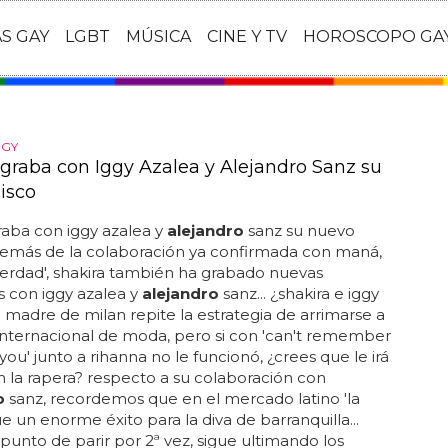
AS GAY
LGBT
MÚSICA
CINE Y TV
HOROSCOPO GA
GGY
 graba con Iggy Azalea y Alejandro Sanz su
isco
raba con iggy azalea y
alejandro
sanz su nuevo
además de la colaboración ya confirmada con maná,
verdad', shakira también ha grabado nuevas
 con iggy azalea y
alejandro
sanz... ¿shakira e iggy
a madre de milan repite la estrategia de arrimarse a
a internacional de moda, pero si con 'can't remember
you' junto a rihanna no le funcionó, ¿crees que le irá
 la rapera? respecto a su colaboración con
o
sanz, recordemos que en el mercado latino 'la
ue un enorme éxito para la diva de barranquilla...
a punto de parir por 2ª vez, sigue ultimando los