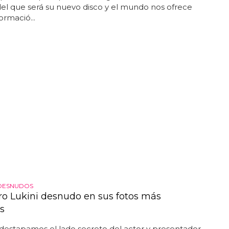
del que será su nuevo disco y el mundo nos ofrece
ormació...
DESNUDOS
ro Lukini desnudo en sus fotos más
s
destapamos el lado secreto del actor y presentador