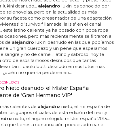
o
lukini desnudo...
alejandro
lukini es conocido por
 de telenovelas, pero en la actualidad es más
por su faceta como presentador de una adaptación
ivientes' o 'survivor' llamada 'la isla' en el canal
... este latino caliente ya ha posado con poca ropa
s ocasiones, pero más recientemente se filtraron a
tos de
alejandro
lukini desnudo en las que podíamos
tiene un gran cuerpazo y un pene que esperamos
e sangre y no de carne... latino y sabroso, hoy te
a otro de esos famosos desnudos que tantas
levantan... paolo botti desnudo en sus fotos más
.. ¿quién no querría perderse en...
DESNUDOS
ro Nieto desnudo: el Míster España
ante de 'Gran Hermano VIP'
 más calientes de
alejandro
nieto, el mr españa de
ntre los guapos oficiales de esta edición del reality
andro
nieto, el riojano elegido míster españa 2015...
ería que tienes a continuación puedes admirar el