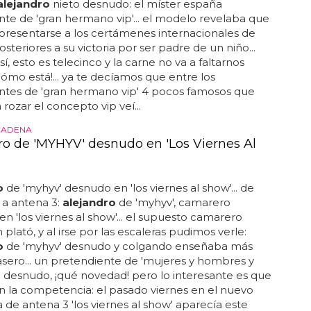
alejandro
nieto desnudo: el míster españa
te de 'gran hermano vip'... el modelo revelaba que
resentarse a los certámenes internacionales de
osteriores a su victoria por ser padre de un niño...
í, esto es telecinco y la carne no va a faltarnos
¡cómo está!... ya te decíamos que entre los
ntes de 'gran hermano vip' 4 pocos famosos que
 rozar el concepto vip veí...
CADENA
ro de 'MYHYV' desnudo en 'Los Viernes Al
o
de 'myhyv' desnudo en 'los viernes al show'... de
 a antena 3:
alejandro
de 'myhyv', camarero
n 'los viernes al show'... el supuesto camarero
 plató, y al irse por las escaleras pudimos verle:
o
de 'myhyv' desnudo y colgando enseñaba más
asero... un pretendiente de 'mujeres y hombres y
' desnudo, ¡qué novedad! pero lo interesante es que
n la competencia: el pasado viernes en el nuevo
de antena 3 'los viernes al show' aparecía este