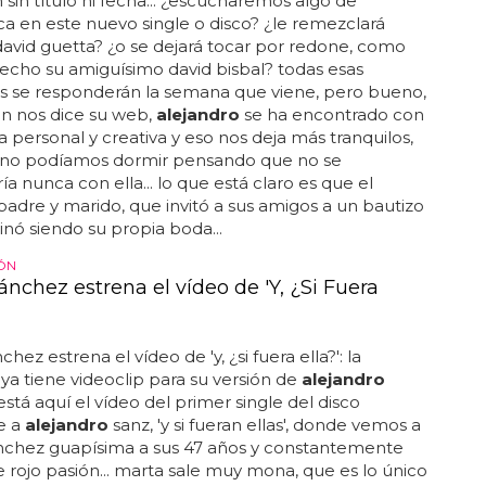
n sin título ni fecha... ¿escucharemos algo de
ca en este nuevo single o disco? ¿le remezclará
 david guetta? ¿o se dejará tocar por redone, como
echo su amiguísimo david bisbal? todas esas
s se responderán la semana que viene, pero bueno,
n nos dice su web,
alejandro
se ha encontrado con
a personal y creativa y eso nos deja más tranquilos,
 no podíamos dormir pensando que no se
ía nunca con ella... lo que está claro es que el
padre y marido, que invitó a sus amigos a un bautizo
nó siendo su propia boda...
ÓN
nchez estrena el vídeo de 'Y, ¿Si Fuera
hez estrena el vídeo de 'y, ¿si fuera ella?': la
ya tiene videoclip para su versión de
alejandro
 está aquí el vídeo del primer single del disco
e a
alejandro
sanz, 'y si fueran ellas', donde vemos a
nchez guapísima a sus 47 años y constantemente
e rojo pasión... marta sale muy mona, que es lo único