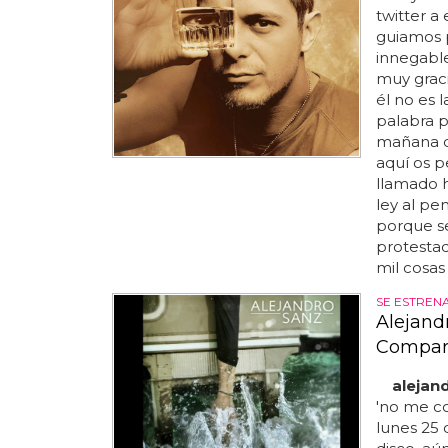
twitter a
guiamos p
innegable
muy graci
él no es 
palabra p
mañana d
aquí os p
llamado h
ley al pe
porque s
protestad
mil cosas 
SE ESTRENA
Alejand
Compar
alejan
'no me co
lunes 25 