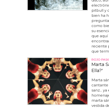
disco, aú
electróni
pitbull y
bien ha h
pregunta
como bie
su esenci
que aquí
encontrar
reciente 
que termi
ROJO PASI
Marta Sá
Ella?'
Marta sánc
cantante 
sanz... ya
homenaj
marta sá
vestida d