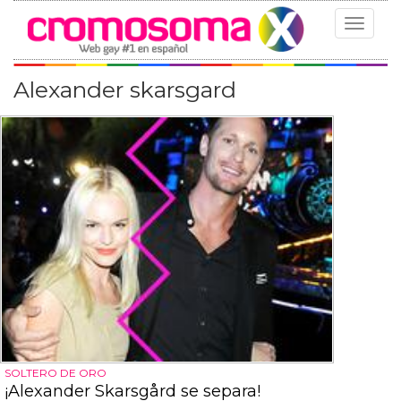
Toggle
navigat
Alexander skarsgard
SOLTERO DE ORO
¡Alexander Skarsgård se separa!