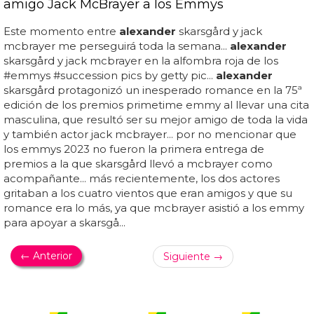
amigo Jack McBrayer a los Emmys
Este momento entre
alexander
skarsgård y jack
mcbrayer me perseguirá toda la semana...
alexander
skarsgård y jack mcbrayer en la alfombra roja de los
#emmys #succession pics by getty pic...
alexander
skarsgård protagonizó un inesperado romance en la 75ª
edición de los premios primetime emmy al llevar una cita
masculina, que resultó ser su mejor amigo de toda la vida
y también actor jack mcbrayer... por no mencionar que
los emmys 2023 no fueron la primera entrega de
premios a la que skarsgård llevó a mcbrayer como
acompañante... más recientemente, los dos actores
gritaban a los cuatro vientos que eran amigos y que su
romance era lo más, ya que mcbrayer asistió a los emmy
para apoyar a skarsgå...
← Anterior
Siguiente →