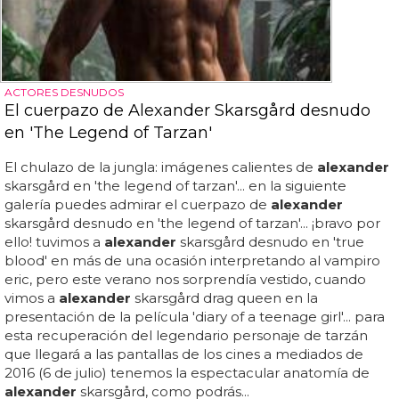
ACTORES DESNUDOS
El cuerpazo de Alexander Skarsgård desnudo
en 'The Legend of Tarzan'
El chulazo de la jungla: imágenes calientes de
alexander
skarsgård en 'the legend of tarzan'... en la siguiente
galería puedes admirar el cuerpazo de
alexander
skarsgård desnudo en 'the legend of tarzan'... ¡bravo por
ello! tuvimos a
alexander
skarsgård desnudo en 'true
blood' en más de una ocasión interpretando al vampiro
eric, pero este verano nos sorprendía vestido, cuando
vimos a
alexander
skarsgård drag queen en la
presentación de la película 'diary of a teenage girl'... para
esta recuperación del legendario personaje de tarzán
que llegará a las pantallas de los cines a mediados de
2016 (6 de julio) tenemos la espectacular anatomía de
alexander
skarsgård, como podrás...