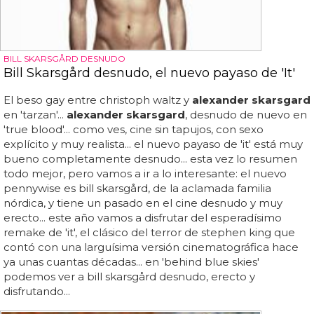
BILL SKARSGÅRD DESNUDO
Bill Skarsgård desnudo, el nuevo payaso de 'It'
El beso gay entre christoph waltz y
alexander skarsgard
en 'tarzan'...
alexander skarsgard
, desnudo de nuevo en
'true blood'... como ves, cine sin tapujos, con sexo
explícito y muy realista... el nuevo payaso de 'it' está muy
bueno completamente desnudo... esta vez lo resumen
todo mejor, pero vamos a ir a lo interesante: el nuevo
pennywise es bill skarsgård, de la aclamada familia
nórdica, y tiene un pasado en el cine desnudo y muy
erecto... este año vamos a disfrutar del esperadísimo
remake de 'it', el clásico del terror de stephen king que
contó con una larguísima versión cinematográfica hace
ya unas cuantas décadas... en 'behind blue skies'
podemos ver a bill skarsgård desnudo, erecto y
disfrutando...