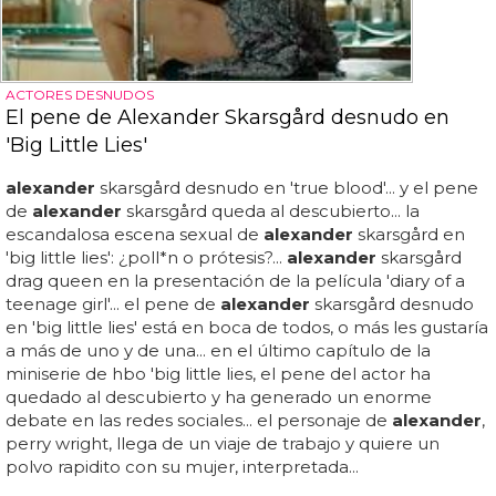
ACTORES DESNUDOS
El pene de Alexander Skarsgård desnudo en
'Big Little Lies'
alexander
skarsgård desnudo en 'true blood'... y el pene
de
alexander
skarsgård queda al descubierto... la
escandalosa escena sexual de
alexander
skarsgård en
'big little lies': ¿poll*n o prótesis?...
alexander
skarsgård
drag queen en la presentación de la película 'diary of a
teenage girl'... el pene de
alexander
skarsgård desnudo
en 'big little lies' está en boca de todos, o más les gustaría
a más de uno y de una... en el último capítulo de la
miniserie de hbo 'big little lies, el pene del actor ha
quedado al descubierto y ha generado un enorme
debate en las redes sociales... el personaje de
alexander
,
perry wright, llega de un viaje de trabajo y quiere un
polvo rapidito con su mujer, interpretada...