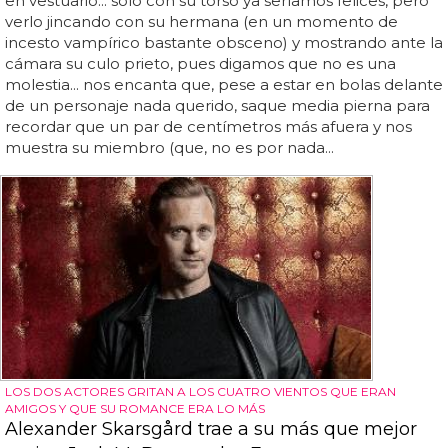
en vestuario... sólo con su torso ya seríamos felices, pero
verlo jincando con su hermana (en un momento de
incesto vampírico bastante obsceno) y mostrando ante la
cámara su culo prieto, pues digamos que no es una
molestia... nos encanta que, pese a estar en bolas delante
de un personaje nada querido, saque media pierna para
recordar que un par de centímetros más afuera y nos
muestra su miembro (que, no es por nada...
LOS DOS ACTORES GRITAN A LOS CUATRO VIENTOS QUE ERAN
AMIGOS Y QUE SU ROMANCE ERA LO MÁS
Alexander Skarsgård trae a su más que mejor