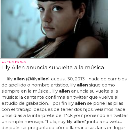
YA ERA HORA
Lily Allen anuncia su vuelta a la música
— lily
allen
(@lily
allen
) august 30, 2013... nada de cambios
de apellido o nombre artístico, lily
allen
sigue como
siempre en la música... lily
allen
anuncia su vuelta a la
música: la cantante confirma en twitter que vuelve al
estudio de grabación... ¡por fin lily
allen
se pone las pilas
con el trabajo! después de tener dos hijos, veíamos hace
unos días a la intérprete de 'f*ck you' poniendo en twitter
un simple mensaje: "hola, soy lily
allen
" junto a su web...
después se preguntaba cómo llamar a sus fans en lugar