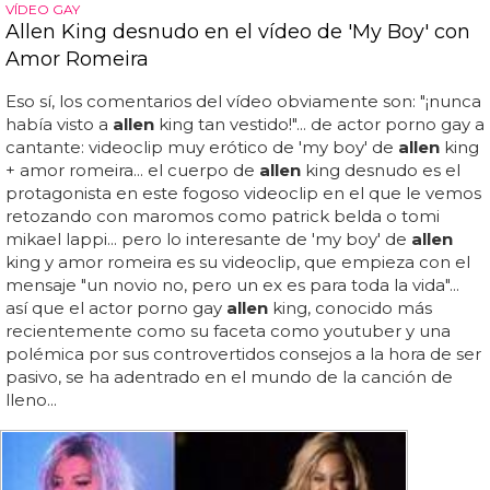
VÍDEO GAY
Allen King desnudo en el vídeo de 'My Boy' con
Amor Romeira
Eso sí, los comentarios del vídeo obviamente son: "¡nunca
había visto a
allen
king tan vestido!"... de actor porno gay a
cantante: videoclip muy erótico de 'my boy' de
allen
king
+ amor romeira... el cuerpo de
allen
king desnudo es el
protagonista en este fogoso videoclip en el que le vemos
retozando con maromos como patrick belda o tomi
mikael lappi... pero lo interesante de 'my boy' de
allen
king y amor romeira es su videoclip, que empieza con el
mensaje "un novio no, pero un ex es para toda la vida"...
así que el actor porno gay
allen
king, conocido más
recientemente como su faceta como youtuber y una
polémica por sus controvertidos consejos a la hora de ser
pasivo, se ha adentrado en el mundo de la canción de
lleno...