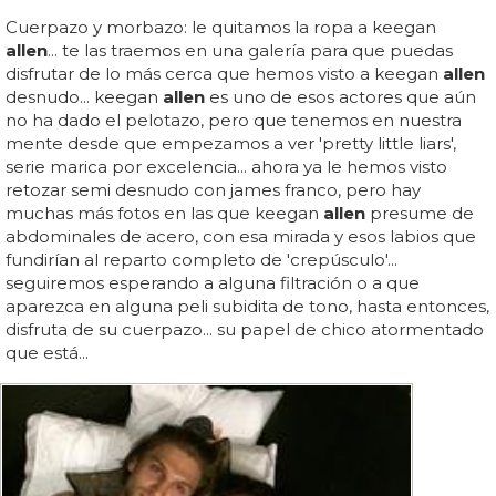
Cuerpazo y morbazo: le quitamos la ropa a keegan
allen
... te las traemos en una galería para que puedas
disfrutar de lo más cerca que hemos visto a keegan
allen
desnudo... keegan
allen
es uno de esos actores que aún
no ha dado el pelotazo, pero que tenemos en nuestra
mente desde que empezamos a ver 'pretty little liars',
serie marica por excelencia... ahora ya le hemos visto
retozar semi desnudo con james franco, pero hay
muchas más fotos en las que keegan
allen
presume de
abdominales de acero, con esa mirada y esos labios que
fundirían al reparto completo de 'crepúsculo'...
seguiremos esperando a alguna filtración o a que
aparezca en alguna peli subidita de tono, hasta entonces,
disfruta de su cuerpazo... su papel de chico atormentado
que está...