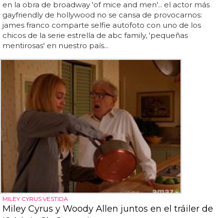
en la obra de broadway 'of mice and men'... el actor más
gayfriendly de hollywood no se cansa de provocarnos:
james franco comparte selfie autofoto con uno de los
chicos de la serie estrella de abc family, 'pequeñas
mentirosas' en nuestro país...
MILEY CYRUS VESTIDA
Miley Cyrus y Woody Allen juntos en el tráiler de