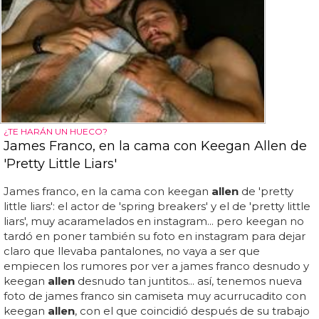
¿TE HARÁN UN HUECO?
James Franco, en la cama con Keegan Allen de
'Pretty Little Liars'
James franco, en la cama con keegan
allen
de 'pretty
little liars': el actor de 'spring breakers' y el de 'pretty little
liars', muy acaramelados en instagram... pero keegan no
tardó en poner también su foto en instagram para dejar
claro que llevaba pantalones, no vaya a ser que
empiecen los rumores por ver a james franco desnudo y
keegan
allen
desnudo tan juntitos... así, tenemos nueva
foto de james franco sin camiseta muy acurrucadito con
keegan
allen
, con el que coincidió después de su trabajo