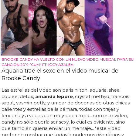
BROOKE CANDY HA VUELTO CON UN NUEVO VIDEO MUSICAL PARA SU
CANCIÓN 2019 "CUM" FT. IGGY AZALEA
Aquaria trae el sexo en el video musical de
Brooke Candy
Las estrellas del video son paris hilton, aquaria, shea
coulee, detox,
amanda lepore
, crystal methyd, francois
sagat, yasmin petty, y un par de docenas de otras chicas
calientes y estrellas de la cámara, todas con trajes y
lencería y a veces con muy poca ropa... con este video,
candy no sólo quería ser sexy, lo cual es evidente, sino
que también quería enviar un mensaje... "este vídeo
pretende mostrar que todavía podemos divertirnos y