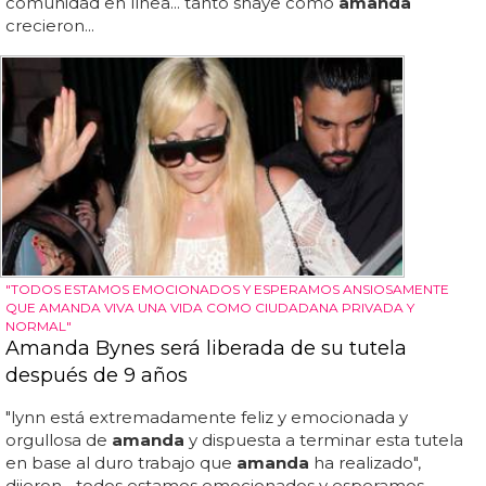
comunidad en línea... tanto shaye como
amanda
crecieron...
"TODOS ESTAMOS EMOCIONADOS Y ESPERAMOS ANSIOSAMENTE
QUE AMANDA VIVA UNA VIDA COMO CIUDADANA PRIVADA Y
NORMAL"
Amanda Bynes será liberada de su tutela
después de 9 años
"lynn está extremadamente feliz y emocionada y
orgullosa de
amanda
y dispuesta a terminar esta tutela
en base al duro trabajo que
amanda
ha realizado",
dijeron... todos estamos emocionados y esperamos