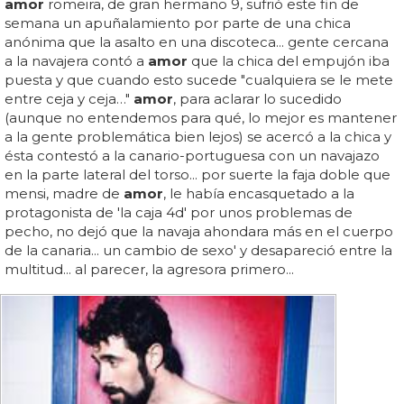
amor
romeira, de gran hermano 9, sufrió este fin de
semana un apuñalamiento por parte de una chica
anónima que la asalto en una discoteca... gente cercana
a la navajera contó a
amor
que la chica del empujón iba
puesta y que cuando esto sucede "cualquiera se le mete
entre ceja y ceja…"
amor
, para aclarar lo sucedido
(aunque no entendemos para qué, lo mejor es mantener
a la gente problemática bien lejos) se acercó a la chica y
ésta contestó a la canario-portuguesa con un navajazo
en la parte lateral del torso... por suerte la faja doble que
mensi, madre de
amor
, le había encasquetado a la
protagonista de 'la caja 4d' por unos problemas de
pecho, no dejó que la navaja ahondara más en el cuerpo
de la canaria... un cambio de sexo' y desapareció entre la
multitud... al parecer, la agresora primero...