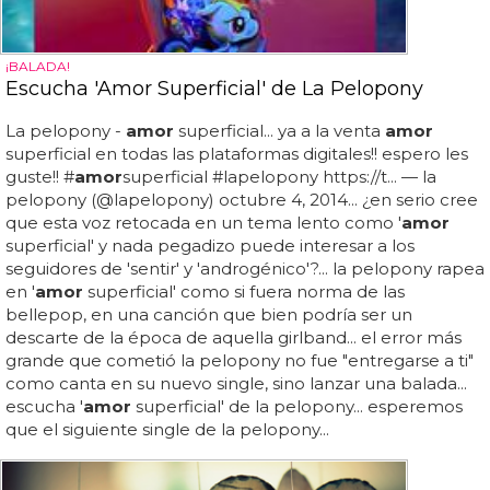
¡BALADA!
Escucha 'Amor Superficial' de La Pelopony
La pelopony -
amor
superficial... ya a la venta
amor
superficial en todas las plataformas digitales!! espero les
guste!! #
amor
superficial #lapelopony https://t... — la
pelopony (@lapelopony) octubre 4, 2014... ¿en serio cree
que esta voz retocada en un tema lento como '
amor
superficial' y nada pegadizo puede interesar a los
seguidores de 'sentir' y 'androgénico'?... la pelopony rapea
en '
amor
superficial' como si fuera norma de las
bellepop, en una canción que bien podría ser un
descarte de la época de aquella girlband... el error más
grande que cometió la pelopony no fue "entregarse a ti"
como canta en su nuevo single, sino lanzar una balada...
escucha '
amor
superficial' de la pelopony... esperemos
que el siguiente single de la pelopony...