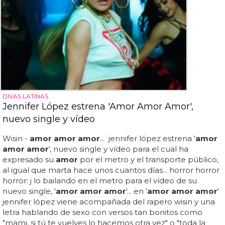
DIVAS LATINAS
Jennifer López estrena 'Amor Amor Amor',
nuevo single y vídeo
Wisin -
amor amor amor
... jennifer lópez estrena '
amor
amor amor
', nuevo single y vídeo para el cual ha
expresado su
amor
por el metro y el transporte público,
al igual que marta hace unos cuantos días... horror horror
horror: j lo bailando en el metro para el vídeo de su
nuevo single, '
amor amor amor
'... en '
amor amor amor
'
jennifer lópez viene acompañada del rapero wisin y una
letra hablando de sexo con versos tan bonitos como
"mami, si tú te vuelves lo hacemos otra vez" o "toda la