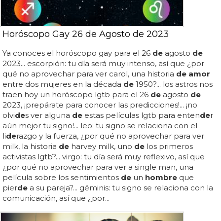
Horóscopo Gay 26 de Agosto de 2023
Ya conoces el horóscopo gay para el 26
de
agosto
de
2023... escorpión: tu día será muy intenso, así que ¿por
qué no aprovechar para ver carol, una historia
de amor
entre dos mujeres en la década
de
1950?... los astros nos
traen hoy un horóscopo lgtb para el 26
de
agosto
de
2023, ¡prepárate para conocer las predicciones!... ¡no
olvi
de
s ver alguna
de
estas películas lgtb para enten
de
r
aún mejor tu signo!... leo: tu signo se relaciona con el
li
de
razgo y la fuerza, ¿por qué no aprovechar para ver
milk, la historia
de
harvey milk, uno
de
los primeros
activistas lgtb?... virgo: tu día será muy reflexivo, así que
¿por qué no aprovechar para ver a single man, una
película sobre los sentimientos
de
un
hombre
que
pier
de
a su pareja?... géminis: tu signo se relaciona con la
comunicación, así que ¿por...