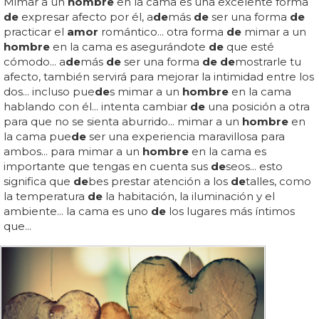
Mimar a un
hombre
en la cama es una excelente forma
de
expresar afecto por él, a
de
más
de
ser una forma
de
practicar el
amor
romántico... otra forma
de
mimar a un
hombre
en la cama es asegurándote
de
que esté
cómodo... a
de
más
de
ser una forma
de de
mostrarle tu
afecto, también servirá para mejorar la intimidad entre los
dos... incluso pue
de
s mimar a un
hombre
en la cama
hablando con él... intenta cambiar
de
una posición a otra
para que no se sienta aburrido... mimar a un
hombre
en
la cama pue
de
ser una experiencia maravillosa para
ambos... para mimar a un
hombre
en la cama es
importante que tengas en cuenta sus
de
seos... esto
significa que
de
bes prestar atención a los
de
talles, como
la temperatura
de
la habitación, la iluminación y el
ambiente... la cama es uno
de
los lugares más íntimos
que...