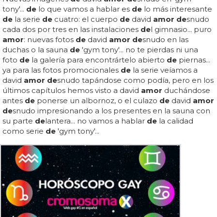
tony'...
de
lo que vamos a hablar es
de
lo más interesante
de
la serie
de
cuatro: el cuerpo
de
david
amor de
snudo
cada dos por tres en las instalaciones
de
l gimnasio... puro
amor
: nuevas fotos
de
david
amor de
snudo en las
duchas o la sauna
de
'gym tony'... no te pierdas ni una
foto
de
la galería para encontrártelo abierto
de
piernas...
ya para las fotos promocionales
de
la serie veíamos a
david
amor de
snudo tapándose como podía, pero en los
últimos capítulos hemos visto a david
amor
duchándose
antes
de
ponerse un albornoz, o el culazo
de
david
amor
de
snudo impresionando a los presentes en la sauna con
su parte
de
lantera... no vamos a hablar
de
la calidad
como serie
de
'gym tony'...