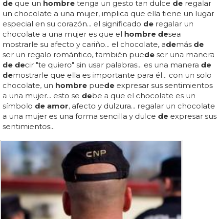
de
que un
hombre
tenga un gesto tan dulce
de
regalar
un chocolate a una mujer, implica que ella tiene un lugar
especial en su corazón... el significado
de
regalar un
chocolate a una mujer es que el
hombre de
sea
mostrarle su afecto y cariño... el chocolate, a
de
más
de
ser un regalo romántico, también pue
de
ser una manera
de de
cir "te quiero" sin usar palabras... es una manera
de
de
mostrarle que ella es importante para él... con un solo
chocolate, un
hombre
pue
de
expresar sus sentimientos
a una mujer... esto se
de
be a que el chocolate es un
símbolo
de amor
, afecto y dulzura... regalar un chocolate
a una mujer es una forma sencilla y dulce
de
expresar sus
sentimientos...