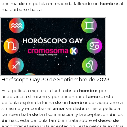
encima
de
un policía en madrid... fallecido un
hombre
al
masturbarse hasta...
Horóscopo Gay 30 de Septiembre de 2023
Esta película explora la lucha
de
un
hombre
por
aceptarse a sí mismo y por encontrar el
amor
... esta
película explora la lucha
de
un
hombre
por aceptarse a
sí mismo y encontrar el
amor
verda
de
ro... esta película
también trata
de
la discriminación y la aceptación
de
los
de
más... esta película también trata sobre el
de
seo
de
encontrar el
amor
y la aceptación... esta película explora