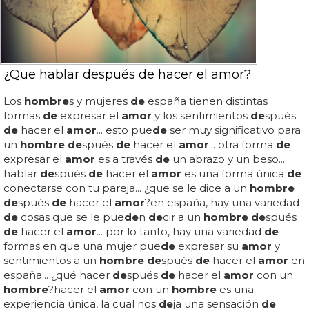
¿Que hablar después de hacer el amor?
Los
hombre
s y mujeres
de
españa tienen distintas
formas
de
expresar el
amor
y los sentimientos
de
spués
de
hacer el
amor
... esto pue
de
ser muy significativo para
un
hombre de
spués
de
hacer el
amor
... otra forma
de
expresar el
amor
es a través
de
un abrazo y un beso...
hablar
de
spués
de
hacer el
amor
es una forma única
de
conectarse con tu pareja... ¿que se le dice a un
hombre
de
spués
de
hacer el
amor
?en españa, hay una variedad
de
cosas que se le pue
de
n
de
cir a un
hombre de
spués
de
hacer el
amor
... por lo tanto, hay una variedad
de
formas en que una mujer pue
de
expresar su
amor
y
sentimientos a un
hombre de
spués
de
hacer el
amor
en
españa... ¿qué hacer
de
spués
de
hacer el
amor
con un
hombre
?hacer el
amor
con un
hombre
es una
experiencia única, la cual nos
de
ja una sensación
de