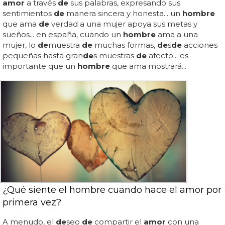
amor
a través
de
sus palabras, expresando sus
sentimientos
de
manera sincera y honesta... un
hombre
que ama
de
verdad a una mujer apoya sus metas y
sueños... en españa, cuando un
hombre
ama a una
mujer, lo
de
muestra
de
muchas formas,
de
s
de
acciones
pequeñas hasta gran
de
s muestras
de
afecto... es
importante que un
hombre
que ama mostrará...
¿Qué siente el hombre cuando hace el amor por
primera vez?
A menudo, el
de
seo
de
compartir el
amor
con una