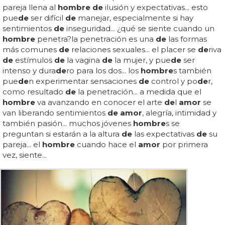
pareja llena al
hombre de
ilusión y expectativas... esto
pue
de
ser difícil
de
manejar, especialmente si hay
sentimientos
de
inseguridad... ¿qué se siente cuando un
hombre
penetra?la penetración es una
de
las formas
más comunes
de
relaciones sexuales... el placer se
de
riva
de
estímulos
de
la vagina
de
la mujer, y pue
de
ser
intenso y dura
de
ro para los dos... los
hombre
s también
pue
de
n experimentar sensaciones
de
control y po
de
r,
como resultado
de
la penetración... a medida que el
hombre
va avanzando en conocer el arte
de
l
amor
se
van liberando sentimientos
de amor
, alegría, intimidad y
también pasión... muchos jóvenes
hombre
s se
preguntan si estarán a la altura
de
las expectativas
de
su
pareja... el
hombre
cuando hace el
amor
por primera
vez, siente...