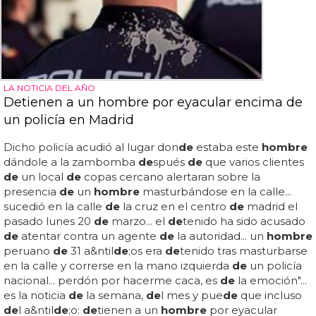
LA NOTICIA DEL AÑO
Detienen a un hombre por eyacular encima de
un policía en Madrid
Dicho policía acudió al lugar don
de
estaba este
hombre
dándole a la zambomba
de
spués
de
que varios clientes
de
un local
de
copas cercano alertaran sobre la
presencia
de
un
hombre
masturbándose en la calle...
sucedió en la calle
de
la cruz en el centro
de
madrid el
pasado lunes 20
de
marzo... el
de
tenido ha sido acusado
de
atentar contra un agente
de
la autoridad... un
hombre
peruano
de
31 a&ntil
de
;os era
de
tenido tras masturbarse
en la calle y correrse en la mano izquierda
de
un policía
nacional... perdón por hacerme caca, es
de
la emoción"...
es la noticia
de
la semana,
de
l mes y pue
de
que incluso
de
l a&ntil
de
;o:
de
tienen a un
hombre
por eyacular