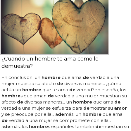
¿Cuando un hombre te ama como lo
demuestra?
En conclusión, un
hombre
que ama
de
verdad a una
mujer muestra su afecto
de
diversas maneras... ¿cómo
actúa un
hombre
que te ama
de
verdad?en españa, los
hombre
s que aman
de
verdad a una mujer muestran su
afecto
de
diversas maneras... un
hombre
que ama
de
verdad a una mujer se esfuerza para
de
mostrar su
amor
y se preocupa por ella... a
de
más, un
hombre
que ama
de
verdad a una mujer se compromete con ella...
a
de
más, los
hombre
s españoles también
de
muestran su