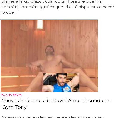
planes a largo plazo... cuando un
hombre
dice "mi
corazón", también significa que él está dispuesto a hacer
lo que...
DAVID SEXO
Nuevas imágenes de David Amor desnudo en
'Gym Tony'
Nuevas imágenes
de
david
amor de
snudo en 'gym