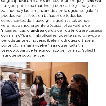
sergi capdevila, miriam sánchez, arturo requejo,
andrea
huisgen, patricima martínez, javier castillejo, benjamín
zarandona y laura manzanedo... en la siguiente galería
puedes ver las fotos en bañador de todos los
concursantes del nuevo '¡mira quién salta!', donde
veremos a mucha gente tróspida (olivia valére de
'mujeres ricas' o
andrea
garcía de '¿quién quiere casarse
con mi hijo?'), a un friki oficial (el vidente sandro rey), o a
periodistas telecinqueras (belén rodríguez o ángela
portero)... mañana vuelve '¡mira quién salta!', la
pseudocopia que telecinco hizo del formato 'splash!'
(aunque se supone que...