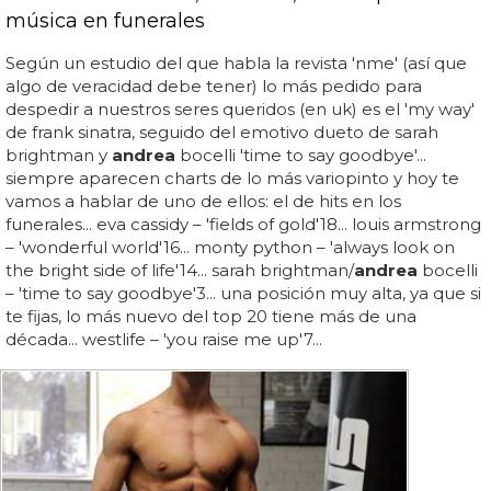
música en funerales
Según un estudio del que habla la revista 'nme' (así que
algo de veracidad debe tener) lo más pedido para
despedir a nuestros seres queridos (en uk) es el 'my way'
de frank sinatra, seguido del emotivo dueto de sarah
brightman y
andrea
bocelli 'time to say goodbye'...
siempre aparecen charts de lo más variopinto y hoy te
vamos a hablar de uno de ellos: el de hits en los
funerales... eva cassidy – 'fields of gold'18... louis armstrong
– 'wonderful world'16... monty python – 'always look on
the bright side of life'14... sarah brightman/
andrea
bocelli
– 'time to say goodbye'3... una posición muy alta, ya que si
te fijas, lo más nuevo del top 20 tiene más de una
década... westlife – 'you raise me up'7...