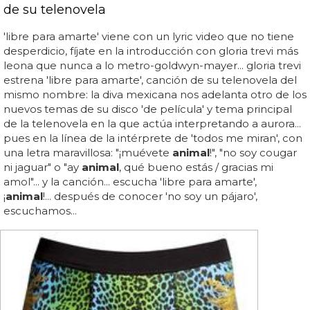
de su telenovela
'libre para amarte' viene con un lyric video que no tiene
desperdicio, fíjate en la introducción con gloria trevi más
leona que nunca a lo metro-goldwyn-mayer... gloria trevi
estrena 'libre para amarte', canción de su telenovela del
mismo nombre: la diva mexicana nos adelanta otro de los
nuevos temas de su disco 'de película' y tema principal
de la telenovela en la que actúa interpretando a aurora...
pues en la línea de la intérprete de 'todos me miran', con
una letra maravillosa: "¡muévete
animal
!", "no soy cougar
ni jaguar" o "ay
animal
, qué bueno estás / gracias mi
amol"... y la canción... escucha 'libre para amarte',
¡
animal
!... después de conocer 'no soy un pájaro',
escuchamos...