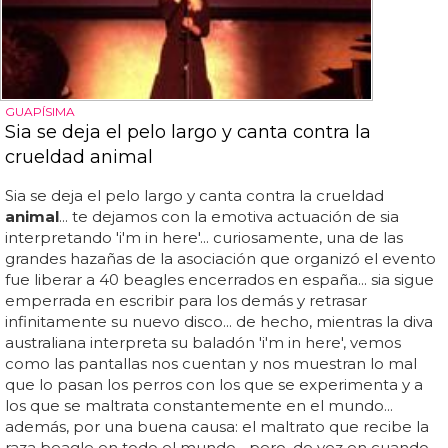
GUAPÍSIMA
Sia se deja el pelo largo y canta contra la
crueldad animal
Sia se deja el pelo largo y canta contra la crueldad
animal
... te dejamos con la emotiva actuación de sia
interpretando 'i'm in here'... curiosamente, una de las
grandes hazañas de la asociación que organizó el evento
fue liberar a 40 beagles encerrados en españa... sia sigue
emperrada en escribir para los demás y retrasar
infinitamente su nuevo disco... de hecho, mientras la diva
australiana interpreta su baladón 'i'm in here', vemos
como las pantallas nos cuentan y nos muestran lo mal
que lo pasan los perros con los que se experimenta y a
los que se maltrata constantemente en el mundo...
además, por una buena causa: el maltrato que recibe la
raza beagle en todo el mundo... pero, de vez en cuando,