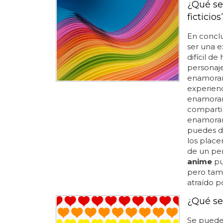
¿Qué se
ficticios
En concl
ser una e
difícil d
personaj
enamorar
experienc
enamorar
compartir
enamorar
puedes di
los place
de un pe
anime
pu
pero tamb
atraído po
¿Qué se
Se pueden