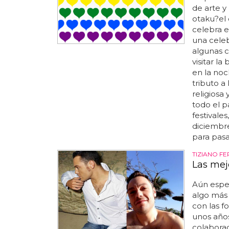
de arte y
otaku?el 
celebra e
una celeb
algunas 
visitar l
en la noc
tributo a
religiosa 
todo el p
festivales
diciembre
para pasa
TIZIANO F
Las mej
Aún espe
algo más
con las fo
unos años
colaborac