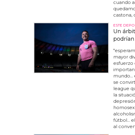
cuando ap
quedamos
castona, 
ESTE DEPO
Un árbi
podrían
"esperam
mayor dive
esfuerzo 
important
mundo... 
se convir
league qu
la situac
depresión
homosexu
alcoholis
fútbol...
al converti