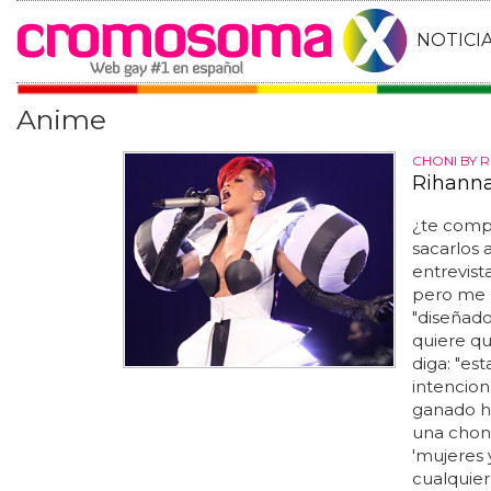
NOTICI
Anime
CHONI BY 
Rihanna
¿te compr
sacarlos a
entrevist
pero me l
"diseñado
quiere qu
diga: "es
intencion
ganado ha
una choni
'mujeres 
cualquier 