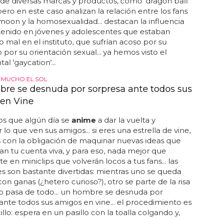
 de diversas marcas y productos, como 'dragon ball'
 pero en este caso analizan la relación entre los fans
 moon y la homosexualidad... destacan la influencia
tenido en jóvenes y adolescentes que estaban
 mal en el instituto, que sufrían acoso por su
 por su orientación sexual... ya hemos visto el
l 'gaycation'...
 MUCHO EL SOL
re se desnuda por sorpresa ante todos sus
en Vine
s que algún día se
anime
a dar la vuelta y
 lo que ven sus amigos... si eres una estrella de vine,
s con la obligación de maquinar nuevas ideas que
 tu cuenta viva, y para eso, nada mejor que
e en miniclips que volverán locos a tus fans... las
s son bastante divertidas: mientras uno se queda
on ganas (¿hetero curioso?), otro se parte de la risa
mo pasa de todo... un hombre se desnuda por
ante todos sus amigos en vine... el procedimiento es
llo: espera en un pasillo con la toalla colgando y,