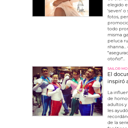
elegido e
'seven' o
fotos, p
promocion
todo pron
misma gas
peluca ru
rihanna..
"asegurao
otoño!"...
SAILOR MO
El docu
inspiró 
La influe
de homos
adultos y
les ayudó
recordánd
de la ser