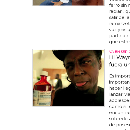
ferro sin
rabiar... 
salir del
ramazzot
voz y es 
parte de 
que están
VA EN SERI
Lil Way
fuera un
Es import
importan
hacer lle
lanzar, v
adolesce
como si f
encontra
sobredosis
de posesi