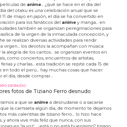
 películas de
anime
... ¿qué se hace en el día del
día del otaku es una celebración anual que se
l 11 de mayo en japón, el día se ha convertido en
ración para los fanáticos del
anime
y manga... en
ciudades también se organizan peregrinaciones para
a basílica de la virgen de la inmaculada concepción, y
he se realizan diversas actividades para rendir
 la virgen... los devotos la acompañan con música
y la alegría de los cantos... se organizan eventos en
aís, como conciertos, encuentros de artistas,
, ferias y charlas... esta tradición se repite cada 15 de
 en todo el perú... hay muchas cosas que hacer
r el día, desde comprar...
ERRO DESNUDO
ores fotos de Tiziano Ferro desnudo
ramos a que se
anime
a desnudarse o a sacarse
 que la camiseta algún día, de momento te dejamos
tos más calentitas de tiziano ferro... lo hizo hace
, y ahora vive más feliz que nunca, con sus
iones en 'la voz'... ¿está o no está buenísimo? tiziano