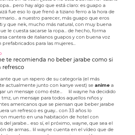
 ropa... pero hay algo que está claro: es guapo a
quizá fue eso lo que frenó a tiziano ferro a la hora de
 armario... a nuestro parecer, más guapo que eros
ti y que nek, mucho más natural, con muy buena
que le cuesta sacarse la ropa... de hecho, forma
esa cantera de italianos guapos y con buena voz
 prefabricados para las mujeres...
O
ne te recomienda no beber jarabe como si
 refresco
ante que un rapero de su categoría (el más
te actualmente junto con kanye west) se
anime
a
gar un mensaje como éste... lil wayne ha decidido
ia tmz, un mensaje para todos aquellos niños y
ntes americanos que se piensan que beber jarabe
uera un refresco es guay... con 33 años lo
ron muerto en una habitación de hotel con
 del jarabe... eso sí, el próximo, wayne, que sea el
ón de armas... lil wayne cuenta en el vídeo que de