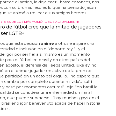
arece el amigo, la deja caer... hasta entonces, nos
 con su broma... eso es lo que ha pensado jason
que se animó a trollear a sus amigos heteros...
RTE ES DE LOS MÁS HOMÓFOBOS ACTUALMENTE
tro de fútbol cree que la mitad de jugadores
 ser LGTB+
os que esta decisión
anime
a otros e inspire una
rsidad e inclusión en el 'deporte rey'"... y el
de igor por ser fiel a sí mismo es un momento
e para el fútbol en brasil y en otros países del
en agosto, el defensa del leeds united, luke ayling,
tió en el primer jugador en activo de la premier
e participó en un acto del orgullo... no espero que
ión cambie por completo durante mi vida"... sufrí
 y pasé por momentos oscuros"... dijo: "en brasil la
alidad se considera una enfermedad similar al
mo, que puede superarse... "hay muchos gays en el
 el brasileño igor benevenuto acaba de hacer historia
rse...