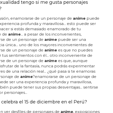
xualidad tengo si me gusta personajes
?
usión, enamorarse de un personaje de
anime
puede
xperiencia profunda y maravillosa... esto puede ser
e hacer si estás demasiado enamorado de tu
e de
anime
... a pesar de los inconvenientes,
se de un personaje de
anime
puede ser una
ia única... uno de los mayores inconvenientes de
se de un personaje de
anime
es que no puedes
 tus sentimientos con él... otro inconveniente de
se de un personaje de
anime
es que, aunque
sfrutar de la fantasía, nunca podrás experimentar
res de una relación real... ¿qué pasa si te enamoras
rsonaje de
anime
?enamorarse de un personaje de
ede ser una experiencia profunda y maravillosa,
ién puede tener sus propias desventajas... sentirse
r personajes...
 celebra el 15 de diciembre en el Perú?
 ver desfiles de personajes de
anime
, exposiciones