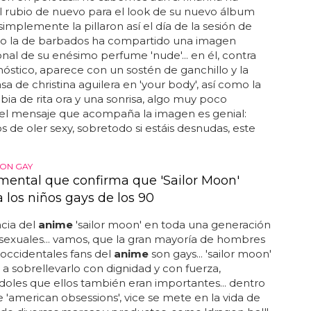
l rubio de nuevo para el look de su nuevo álbum
 simplemente la pillaron así el día de la sesión de
ero la de barbados ha compartido una imagen
al de su enésimo perfume 'nude'... en él, contra
óstico, aparece con un sostén de ganchillo y la
a de christina aguilera en 'your body', así como la
bia de rita ora y una sonrisa, algo muy poco
. el mensaje que acompaña la imagen es genial:
s de oler sexy, sobretodo si estáis desnudas, este
ON GAY
mental que confirma que 'Sailor Moon'
a los niños gays de los 90
ncia del
anime
'sailor moon' en toda una generación
exuales... vamos, que la gran mayoría de hombres
 occidentales fans del
anime
son gays... 'sailor moon'
 a sobrellevarlo con dignidad y con fuerza,
oles que ellos también eran importantes... dentro
ie 'american obsessions', vice se mete en la vida de