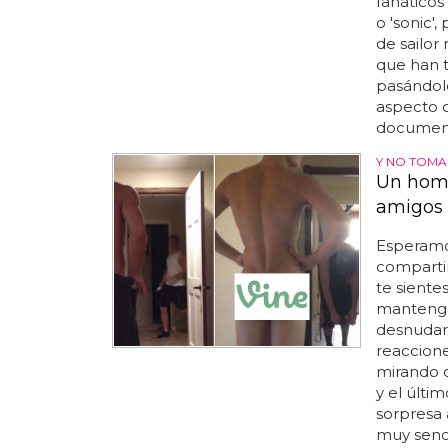
fanáticos
o 'sonic',
de sailor
que han 
pasándolo
aspecto o
documenta
Y NO TOMA
Un homb
amigos 
Esperamo
compartir
te siente
mantengan
desnudart
reaccione
mirando c
y el últi
sorpresa 
muy senci