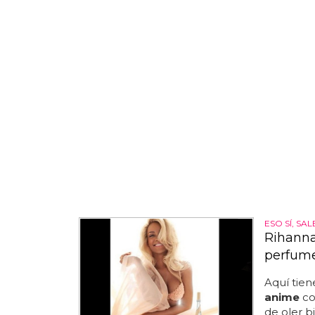
ESO SÍ, SAL
Rihanna
perfume
Aquí tie
anime
co
de oler b