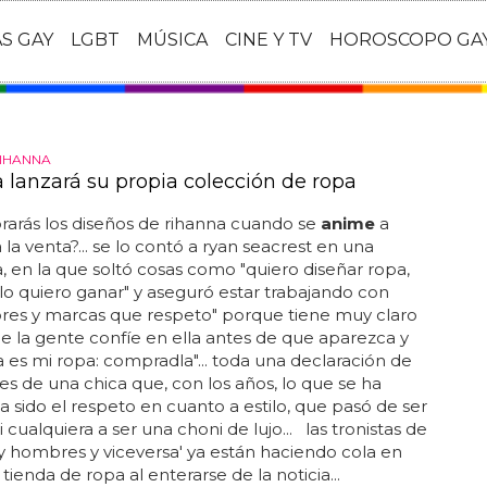
AS GAY
LGBT
MÚSICA
CINE Y TV
HOROSCOPO GA
RIHANNA
 lanzará su propia colección de ropa
arás los diseños de rihanna cuando se
anime
a
 la venta?... se lo contó a ryan seacrest en una
a, en la que soltó cosas como "quiero diseñar ropa,
o quiero ganar" y aseguró estar trabajando con
res y marcas que respeto" porque tiene muy claro
e la gente confíe en ella antes de que aparezca y
ta es mi ropa: compradla"... toda una declaración de
es de una chica que, con los años, lo que se ha
 sido el respeto en cuanto a estilo, que pasó de ser
 cualquiera a ser una choni de lujo... las tronistas de
y hombres y viceversa' ya están haciendo cola en
tienda de ropa al enterarse de la noticia...